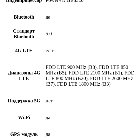
Видеопроцессор
PowerVR GE8320
Bluetooth
да
Стандарт
5.0
Bluetooth
4G LTE
есть
FDD LTE 900 MHz (B8), FDD LTE 850
Диапазоны 4G
MHz (B5), FDD LTE 2100 MHz (B1), FDD
LTE
LTE 800 MHz (B20), FDD LTE 2600 MHz
(B7), FDD LTE 1800 MHz (B3)
Поддержка 5G
нет
Wi-Fi
да
GPS-модуль
да