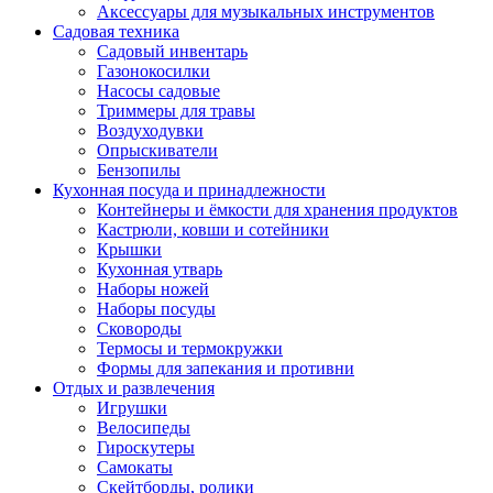
Аксессуары для музыкальных инструментов
Садовая техника
Садовый инвентарь
Газонокосилки
Насосы садовые
Триммеры для травы
Воздуходувки
Опрыскиватели
Бензопилы
Кухонная посуда и принадлежности
Контейнеры и ёмкости для хранения продуктов
Кастрюли, ковши и сотейники
Крышки
Кухонная утварь
Наборы ножей
Наборы посуды
Сковороды
Термосы и термокружки
Формы для запекания и противни
Отдых и развлечения
Игрушки
Велосипеды
Гироскутеры
Самокаты
Скейтборды, ролики