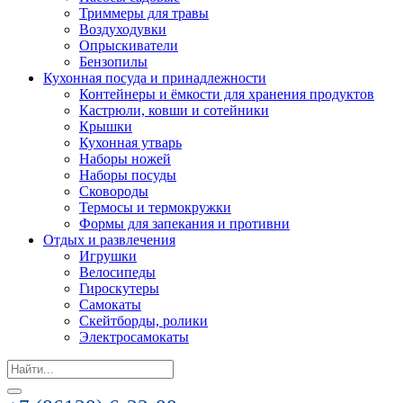
Триммеры для травы
Воздуходувки
Опрыскиватели
Бензопилы
Кухонная посуда и принадлежности
Контейнеры и ёмкости для хранения продуктов
Кастрюли, ковши и сотейники
Крышки
Кухонная утварь
Наборы ножей
Наборы посуды
Сковороды
Термосы и термокружки
Формы для запекания и противни
Отдых и развлечения
Игрушки
Велосипеды
Гироскутеры
Самокаты
Скейтборды, ролики
Электросамокаты
Search
for: