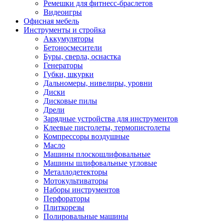
Ремешки для фитнесс-браслетов
Видеоигры
Офисная мебель
Инструменты и стройка
Аккумуляторы
Бетоносмесители
Буры, сверла, оснастка
Генераторы
Губки, шкурки
Дальномеры, нивелиры, уровни
Диски
Дисковые пилы
Дрели
Зарядные устройства для инструментов
Клеевые пистолеты, термопистолеты
Компрессоры воздушные
Масло
Машины плоскошлифовальные
Машины шлифовальные угловые
Металлодетекторы
Мотокультиваторы
Наборы инструментов
Перфораторы
Плиткорезы
Полировальные машины