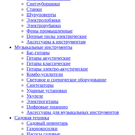
Снегоуборщики
Станки
Шуруповерты
Электролобзики
Электрорубанки
Фены промышленные
Цепные пилы электрические
Аксессуары к инструментам
Музыкальные инструменты
Бас-гитары
Гитары акустические
Гитары классические
Гитары электро-акустические
Комбо-усилители
Световое и сценическое оборудование
Синтезаторы
Ударные установки
Укулеле
Электрогитары
Цифровые пианино
Аксессуары для музыкальных инструментов
Садовая техника
Садовый инвентарь
Газонокосилки
Насосы садовые