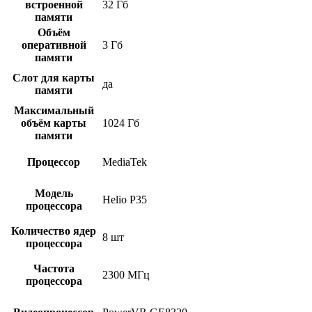
встроенной
32 Гб
памяти
Объём
оперативной
3 Гб
памяти
Слот для карты
да
памяти
Максимальный
объём карты
1024 Гб
памяти
Процессор
MediaTek
Модель
Helio P35
процессора
Количество ядер
8 шт
процессора
Частота
2300 МГц
процессора