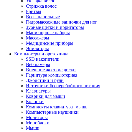
Укладка волос
Стрижка волос
Бритвы
Весы напольные
Гидромассажные ванночки для ног
Зубные щетки и ирригаторы
Маникюрные наборы
Массажеры
Медицинские приборы
Эпиляторы
Компьютеры и оргтехника
SSD накопители
Веб-камеры
Внешние жесткие диски
Гарнитура компьютерная
Джойстики и рули
Источники бесперебойного питания
Клавиатуры
Коврики для мыши
Колонки
Комплекты клавиатура+мышь
Компьютерные наушники
Мониторы
Моноблоки
Мыши