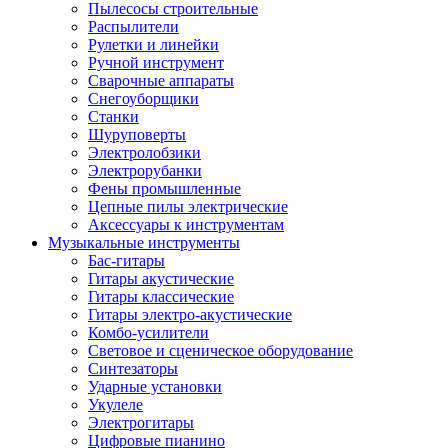
Пылесосы строительные
Распылители
Рулетки и линейки
Ручной инструмент
Сварочные аппараты
Снегоуборщики
Станки
Шуруповерты
Электролобзики
Электрорубанки
Фены промышленные
Цепные пилы электрические
Аксессуары к инструментам
Музыкальные инструменты
Бас-гитары
Гитары акустические
Гитары классические
Гитары электро-акустические
Комбо-усилители
Световое и сценическое оборудование
Синтезаторы
Ударные установки
Укулеле
Электрогитары
Цифровые пианино