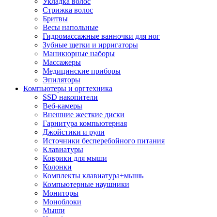
Укладка волос
Стрижка волос
Бритвы
Весы напольные
Гидромассажные ванночки для ног
Зубные щетки и ирригаторы
Маникюрные наборы
Массажеры
Медицинские приборы
Эпиляторы
Компьютеры и оргтехника
SSD накопители
Веб-камеры
Внешние жесткие диски
Гарнитура компьютерная
Джойстики и рули
Источники бесперебойного питания
Клавиатуры
Коврики для мыши
Колонки
Комплекты клавиатура+мышь
Компьютерные наушники
Мониторы
Моноблоки
Мыши