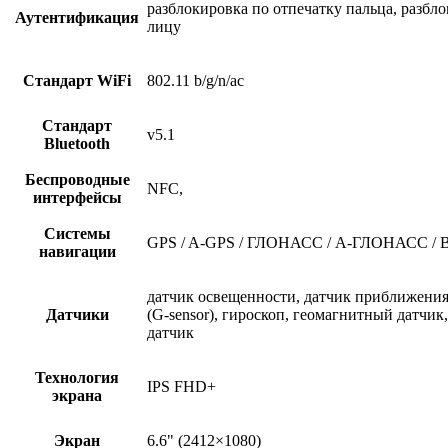
разблокировка по отпечатку пальца, разбл
Аутентификация
лицу
Стандарт WiFi
802.11 b/g/n/ac
Стандарт
v5.1
Bluetooth
Беспроводные
NFC,
интерфейсы
Системы
GPS / A-GPS / ГЛОНАСС / А-ГЛОНАСС / Bei
навигации
датчик освещенности, датчик приближения
Датчики
(G-sensor), гироскоп, геомагнитный датчи
датчик
Технология
IPS FHD+
экрана
Экран
6.6" (2412×1080)