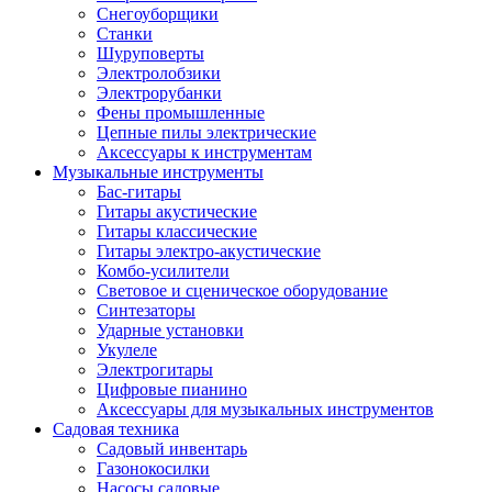
Снегоуборщики
Станки
Шуруповерты
Электролобзики
Электрорубанки
Фены промышленные
Цепные пилы электрические
Аксессуары к инструментам
Музыкальные инструменты
Бас-гитары
Гитары акустические
Гитары классические
Гитары электро-акустические
Комбо-усилители
Световое и сценическое оборудование
Синтезаторы
Ударные установки
Укулеле
Электрогитары
Цифровые пианино
Аксессуары для музыкальных инструментов
Садовая техника
Садовый инвентарь
Газонокосилки
Насосы садовые