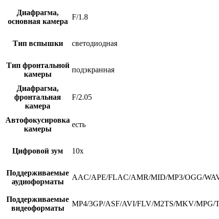
Диафрагма,
F/1.8
основная камера
Тип вспышки
светодиодная
Тип фронтальной
подэкранная
камеры
Диафрагма,
фронтальная
F/2.05
камера
Автофокусировка
есть
камеры
Цифровой зум
10х
Поддерживаемые
AAC/APE/FLAC/AMR/MID/MP3/OGG/W
аудиоформаты
Поддерживаемые
MP4/3GP/ASF/AVI/FLV/M2TS/MKV/MPG
видеоформаты