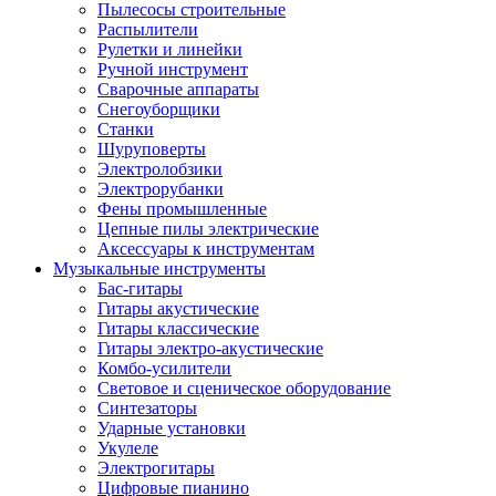
Пылесосы строительные
Распылители
Рулетки и линейки
Ручной инструмент
Сварочные аппараты
Снегоуборщики
Станки
Шуруповерты
Электролобзики
Электрорубанки
Фены промышленные
Цепные пилы электрические
Аксессуары к инструментам
Музыкальные инструменты
Бас-гитары
Гитары акустические
Гитары классические
Гитары электро-акустические
Комбо-усилители
Световое и сценическое оборудование
Синтезаторы
Ударные установки
Укулеле
Электрогитары
Цифровые пианино