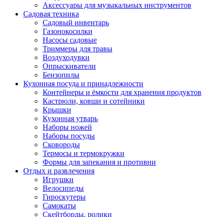
Аксессуары для музыкальных инструментов
Садовая техника
Садовый инвентарь
Газонокосилки
Насосы садовые
Триммеры для травы
Воздуходувки
Опрыскиватели
Бензопилы
Кухонная посуда и принадлежности
Контейнеры и ёмкости для хранения продуктов
Кастрюли, ковши и сотейники
Крышки
Кухонная утварь
Наборы ножей
Наборы посуды
Сковороды
Термосы и термокружки
Формы для запекания и противни
Отдых и развлечения
Игрушки
Велосипеды
Гироскутеры
Самокаты
Скейтборды, ролики