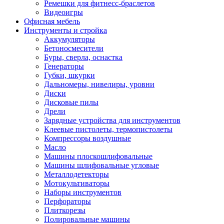
Ремешки для фитнесс-браслетов
Видеоигры
Офисная мебель
Инструменты и стройка
Аккумуляторы
Бетоносмесители
Буры, сверла, оснастка
Генераторы
Губки, шкурки
Дальномеры, нивелиры, уровни
Диски
Дисковые пилы
Дрели
Зарядные устройства для инструментов
Клеевые пистолеты, термопистолеты
Компрессоры воздушные
Масло
Машины плоскошлифовальные
Машины шлифовальные угловые
Металлодетекторы
Мотокультиваторы
Наборы инструментов
Перфораторы
Плиткорезы
Полировальные машины