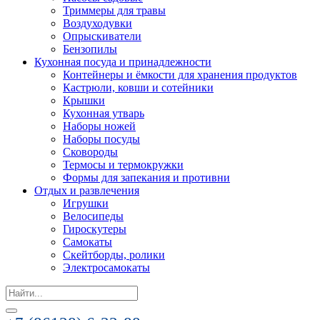
Триммеры для травы
Воздуходувки
Опрыскиватели
Бензопилы
Кухонная посуда и принадлежности
Контейнеры и ёмкости для хранения продуктов
Кастрюли, ковши и сотейники
Крышки
Кухонная утварь
Наборы ножей
Наборы посуды
Сковороды
Термосы и термокружки
Формы для запекания и противни
Отдых и развлечения
Игрушки
Велосипеды
Гироскутеры
Самокаты
Скейтборды, ролики
Электросамокаты
Search
for: