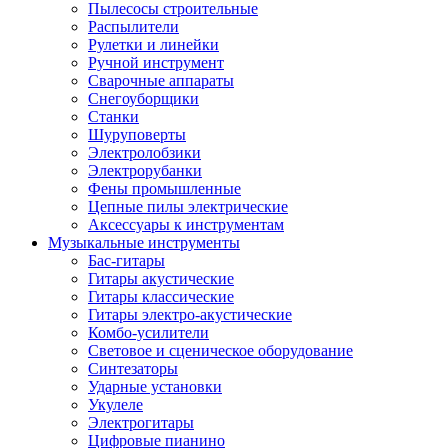
Пылесосы строительные
Распылители
Рулетки и линейки
Ручной инструмент
Сварочные аппараты
Снегоуборщики
Станки
Шуруповерты
Электролобзики
Электрорубанки
Фены промышленные
Цепные пилы электрические
Аксессуары к инструментам
Музыкальные инструменты
Бас-гитары
Гитары акустические
Гитары классические
Гитары электро-акустические
Комбо-усилители
Световое и сценическое оборудование
Синтезаторы
Ударные установки
Укулеле
Электрогитары
Цифровые пианино