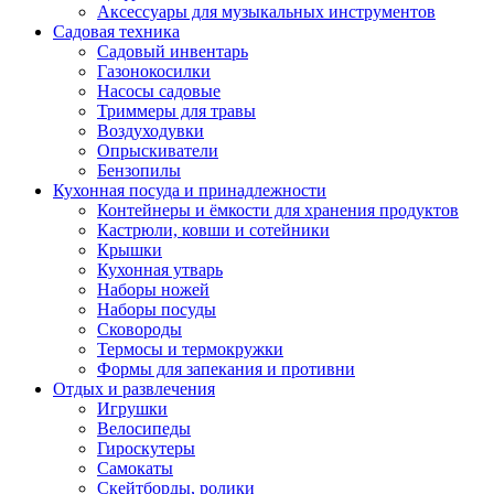
Аксессуары для музыкальных инструментов
Садовая техника
Садовый инвентарь
Газонокосилки
Насосы садовые
Триммеры для травы
Воздуходувки
Опрыскиватели
Бензопилы
Кухонная посуда и принадлежности
Контейнеры и ёмкости для хранения продуктов
Кастрюли, ковши и сотейники
Крышки
Кухонная утварь
Наборы ножей
Наборы посуды
Сковороды
Термосы и термокружки
Формы для запекания и противни
Отдых и развлечения
Игрушки
Велосипеды
Гироскутеры
Самокаты
Скейтборды, ролики