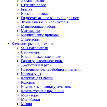
Укладка волос
Стрижка волос
Бритвы
Весы напольные
Гидромассажные ванночки для ног
Зубные щетки и ирригаторы
Маникюрные наборы
Массажеры
Медицинские приборы
Эпиляторы
Компьютеры и оргтехника
SSD накопители
Веб-камеры
Внешние жесткие диски
Гарнитура компьютерная
Джойстики и рули
Источники бесперебойного питания
Клавиатуры
Коврики для мыши
Колонки
Комплекты клавиатура+мышь
Компьютерные наушники
Мониторы
Моноблоки
Мыши