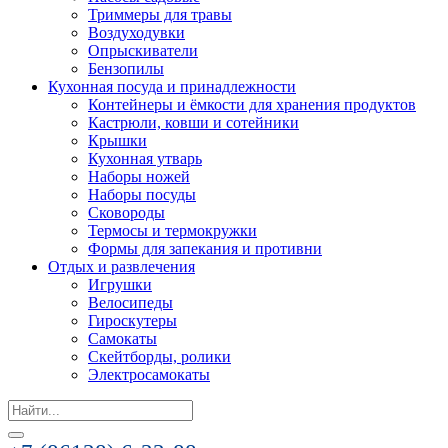
Триммеры для травы
Воздуходувки
Опрыскиватели
Бензопилы
Кухонная посуда и принадлежности
Контейнеры и ёмкости для хранения продуктов
Кастрюли, ковши и сотейники
Крышки
Кухонная утварь
Наборы ножей
Наборы посуды
Сковороды
Термосы и термокружки
Формы для запекания и противни
Отдых и развлечения
Игрушки
Велосипеды
Гироскутеры
Самокаты
Скейтборды, ролики
Электросамокаты
Search
for: