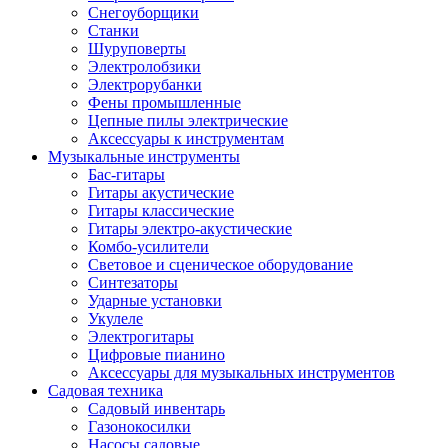
Снегоуборщики
Станки
Шуруповерты
Электролобзики
Электрорубанки
Фены промышленные
Цепные пилы электрические
Аксессуары к инструментам
Музыкальные инструменты
Бас-гитары
Гитары акустические
Гитары классические
Гитары электро-акустические
Комбо-усилители
Световое и сценическое оборудование
Синтезаторы
Ударные установки
Укулеле
Электрогитары
Цифровые пианино
Аксессуары для музыкальных инструментов
Садовая техника
Садовый инвентарь
Газонокосилки
Насосы садовые