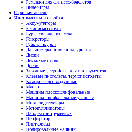
Ремешки для фитнесс-браслетов
Видеоигры
Офисная мебель
Инструменты и стройка
Аккумуляторы
Бетоносмесители
Буры, сверла, оснастка
Генераторы
Губки, шкурки
Дальномеры, нивелиры, уровни
Диски
Дисковые пилы
Дрели
Зарядные устройства для инструментов
Клеевые пистолеты, термопистолеты
Компрессоры воздушные
Масло
Машины плоскошлифовальные
Машины шлифовальные угловые
Металлодетекторы
Мотокультиваторы
Наборы инструментов
Перфораторы
Плиткорезы
Полировальные машины