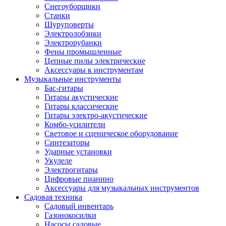
Снегоуборщики
Станки
Шуруповерты
Электролобзики
Электрорубанки
Фены промышленные
Цепные пилы электрические
Аксессуары к инструментам
Музыкальные инструменты
Бас-гитары
Гитары акустические
Гитары классические
Гитары электро-акустические
Комбо-усилители
Световое и сценическое оборудование
Синтезаторы
Ударные установки
Укулеле
Электрогитары
Цифровые пианино
Аксессуары для музыкальных инструментов
Садовая техника
Садовый инвентарь
Газонокосилки
Насосы садовые