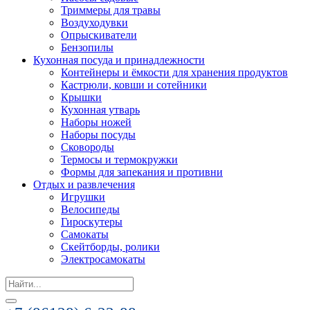
Триммеры для травы
Воздуходувки
Опрыскиватели
Бензопилы
Кухонная посуда и принадлежности
Контейнеры и ёмкости для хранения продуктов
Кастрюли, ковши и сотейники
Крышки
Кухонная утварь
Наборы ножей
Наборы посуды
Сковороды
Термосы и термокружки
Формы для запекания и противни
Отдых и развлечения
Игрушки
Велосипеды
Гироскутеры
Самокаты
Скейтборды, ролики
Электросамокаты
Search
for: