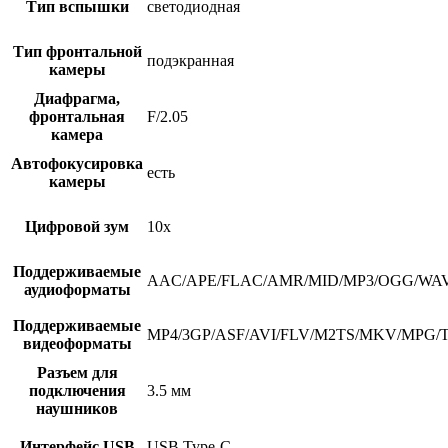
Тип вспышки
светодиодная
Тип фронтальной
подэкранная
камеры
Диафрагма,
фронтальная
F/2.05
камера
Автофокусировка
есть
камеры
Цифровой зум
10х
Поддерживаемые
AAC/APE/FLAC/AMR/MID/MP3/OGG/W
аудиоформаты
Поддерживаемые
MP4/3GP/ASF/AVI/FLV/M2TS/MKV/MPG
видеоформаты
Разъем для
подключения
3.5 мм
наушников
Интерфейс USB
USB Type-C