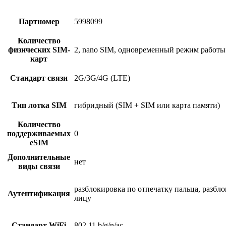
Партномер
5998099
Количество
физических SIM-
2, nano SIM, одновременный режим работы
карт
Стандарт связи
2G/3G/4G (LTE)
Тип лотка SIM
гибридный (SIM + SIM или карта памяти)
Количество
поддерживаемых
0
eSIM
Дополнительные
нет
виды связи
разблокировка по отпечатку пальца, разбл
Аутентификация
лицу
Стандарт WiFi
802.11 b/g/n/ac