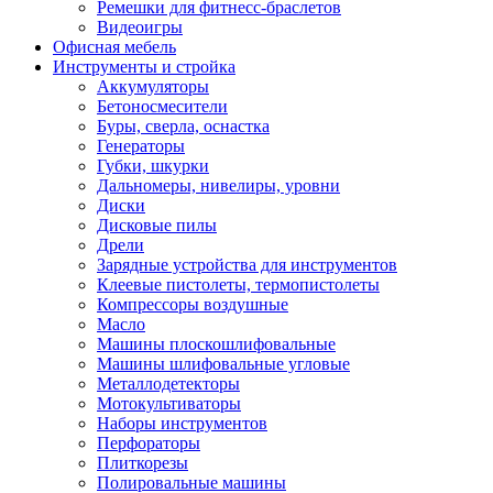
Ремешки для фитнесс-браслетов
Видеоигры
Офисная мебель
Инструменты и стройка
Аккумуляторы
Бетоносмесители
Буры, сверла, оснастка
Генераторы
Губки, шкурки
Дальномеры, нивелиры, уровни
Диски
Дисковые пилы
Дрели
Зарядные устройства для инструментов
Клеевые пистолеты, термопистолеты
Компрессоры воздушные
Масло
Машины плоскошлифовальные
Машины шлифовальные угловые
Металлодетекторы
Мотокультиваторы
Наборы инструментов
Перфораторы
Плиткорезы
Полировальные машины