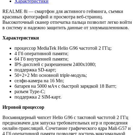
Характеристики
REALME 8i — смартфон для активного гейминга, съемки
красивых фотографий и просмотра веб-страниц.
Высокоточный сканер отпечатка пальца позволит легко войти
в систему и надежно защитить данные от злоумышленников.
Характеристики
процессор MediaTek Helio G96 частотой 2 ГГц;
4 Гб оперативной памяти;
64 Гб внутренней памяти;
IPS-дисплей с разрешением 2400х1080;
поддержка SD-карт;
50+2+2 Мп основной triple-модуль;
селфи-камера на 16 Мп;
батарея на 5000 мАч с быстрой зарядкой 18 Ватт;
разъем Type-C;
поддержка 2 SIM-карт.
Игровой процессор
Восьмиядерный чипсет Helio G96 с тактовой частотой 2 ГГц
предназначен для запуска требовательных игр и проведения
онлайн-трансляций. Сочетание графического ядра Mali-G57 и
4 Гб оперативной памяти позволяет достичь максимальной