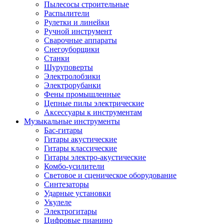
Пылесосы строительные
Распылители
Рулетки и линейки
Ручной инструмент
Сварочные аппараты
Снегоуборщики
Станки
Шуруповерты
Электролобзики
Электрорубанки
Фены промышленные
Цепные пилы электрические
Аксессуары к инструментам
Музыкальные инструменты
Бас-гитары
Гитары акустические
Гитары классические
Гитары электро-акустические
Комбо-усилители
Световое и сценическое оборудование
Синтезаторы
Ударные установки
Укулеле
Электрогитары
Цифровые пианино