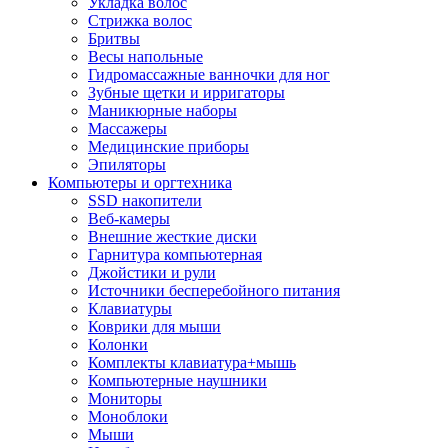
Укладка волос
Стрижка волос
Бритвы
Весы напольные
Гидромассажные ванночки для ног
Зубные щетки и ирригаторы
Маникюрные наборы
Массажеры
Медицинские приборы
Эпиляторы
Компьютеры и оргтехника
SSD накопители
Веб-камеры
Внешние жесткие диски
Гарнитура компьютерная
Джойстики и рули
Источники бесперебойного питания
Клавиатуры
Коврики для мыши
Колонки
Комплекты клавиатура+мышь
Компьютерные наушники
Мониторы
Моноблоки
Мыши