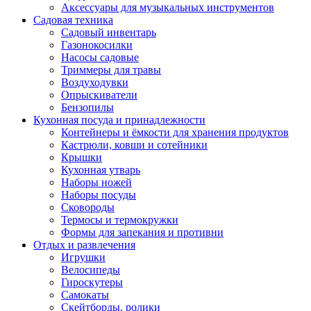
Аксессуары для музыкальных инструментов
Садовая техника
Садовый инвентарь
Газонокосилки
Насосы садовые
Триммеры для травы
Воздуходувки
Опрыскиватели
Бензопилы
Кухонная посуда и принадлежности
Контейнеры и ёмкости для хранения продуктов
Кастрюли, ковши и сотейники
Крышки
Кухонная утварь
Наборы ножей
Наборы посуды
Сковороды
Термосы и термокружки
Формы для запекания и противни
Отдых и развлечения
Игрушки
Велосипеды
Гироскутеры
Самокаты
Скейтборды, ролики