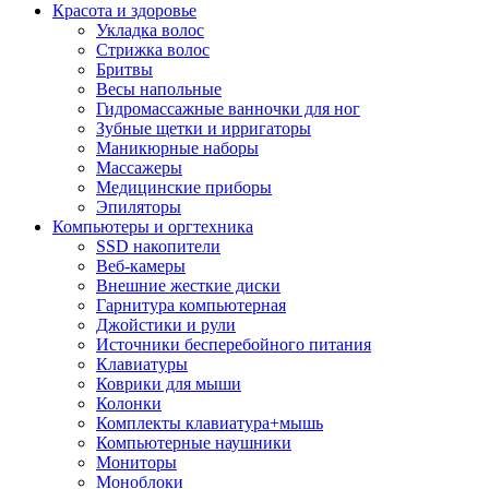
Красота и здоровье
Укладка волос
Стрижка волос
Бритвы
Весы напольные
Гидромассажные ванночки для ног
Зубные щетки и ирригаторы
Маникюрные наборы
Массажеры
Медицинские приборы
Эпиляторы
Компьютеры и оргтехника
SSD накопители
Веб-камеры
Внешние жесткие диски
Гарнитура компьютерная
Джойстики и рули
Источники бесперебойного питания
Клавиатуры
Коврики для мыши
Колонки
Комплекты клавиатура+мышь
Компьютерные наушники
Мониторы
Моноблоки