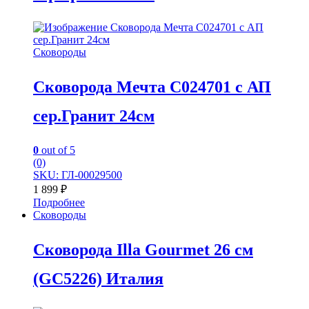
Сковороды
Сковорода Мечта C024701 с АП
сер.Гранит 24см
0
out of 5
(0)
SKU: ГЛ-00029500
1 899
₽
Подробнее
Сковороды
Сковорода Illa Gourmet 26 см
(GC5226) Италия