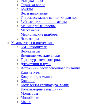
Укладка волос
Стрижка волос
Бритвы
Весы напольные
Гидромассажные ванночки для ног
Зубные щетки и ирригаторы
Маникюрные наборы
Массажеры
Медицинские приборы
Эпиляторы
Компьютеры и оргтехника
SSD накопители
Веб-камеры
Внешние жесткие диски
Гарнитура компьютерная
Джойстики и рули
Источники бесперебойного питания
Клавиатуры
Коврики для мыши
Колонки
Комплекты клавиатура+мышь
Компьютерные наушники
Мониторы
Моноблоки
Мыши