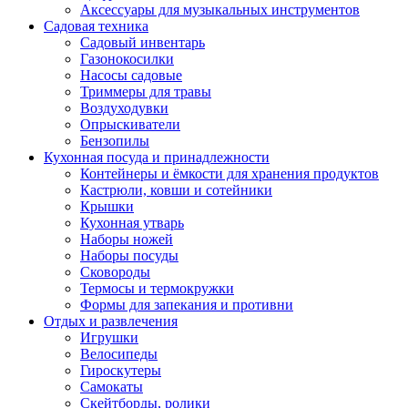
Аксессуары для музыкальных инструментов
Садовая техника
Садовый инвентарь
Газонокосилки
Насосы садовые
Триммеры для травы
Воздуходувки
Опрыскиватели
Бензопилы
Кухонная посуда и принадлежности
Контейнеры и ёмкости для хранения продуктов
Кастрюли, ковши и сотейники
Крышки
Кухонная утварь
Наборы ножей
Наборы посуды
Сковороды
Термосы и термокружки
Формы для запекания и противни
Отдых и развлечения
Игрушки
Велосипеды
Гироскутеры
Самокаты
Скейтборды, ролики