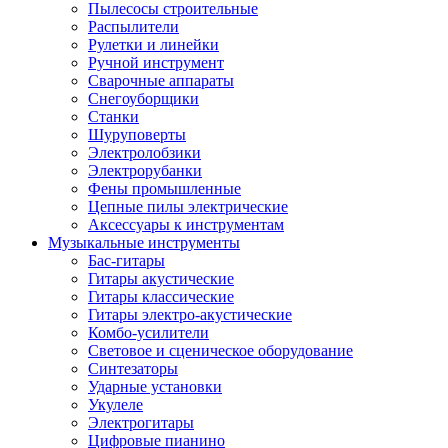
Пылесосы строительные
Распылители
Рулетки и линейки
Ручной инструмент
Сварочные аппараты
Снегоуборщики
Станки
Шуруповерты
Электролобзики
Электрорубанки
Фены промышленные
Цепные пилы электрические
Аксессуары к инструментам
Музыкальные инструменты
Бас-гитары
Гитары акустические
Гитары классические
Гитары электро-акустические
Комбо-усилители
Световое и сценическое оборудование
Синтезаторы
Ударные установки
Укулеле
Электрогитары
Цифровые пианино