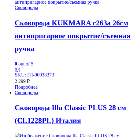
Сковороды
Сковорода KUKMARA с263а 26см
антипригарное покрытие/съемная
ручка
0
out of 5
(0)
SKU: ГЛ-00038373
2 299
₽
Подробнее
Сковороды
Сковорода Illa Classic PLUS 28 см
(CL1228PL) Италия