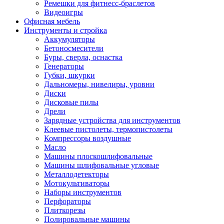
Ремешки для фитнесс-браслетов
Видеоигры
Офисная мебель
Инструменты и стройка
Аккумуляторы
Бетоносмесители
Буры, сверла, оснастка
Генераторы
Губки, шкурки
Дальномеры, нивелиры, уровни
Диски
Дисковые пилы
Дрели
Зарядные устройства для инструментов
Клеевые пистолеты, термопистолеты
Компрессоры воздушные
Масло
Машины плоскошлифовальные
Машины шлифовальные угловые
Металлодетекторы
Мотокультиваторы
Наборы инструментов
Перфораторы
Плиткорезы
Полировальные машины