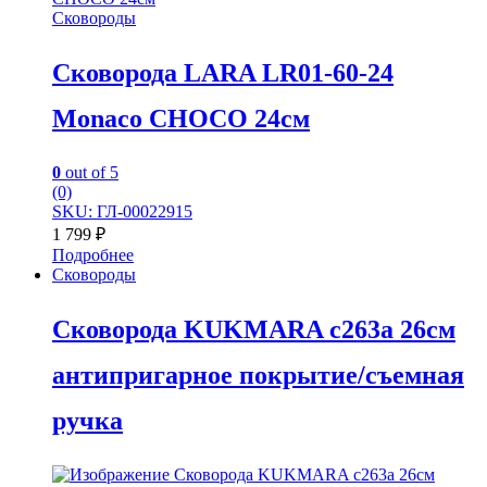
Сковороды
Сковорода LARA LR01-60-24
Monaco CHOCO 24см
0
out of 5
(0)
SKU: ГЛ-00022915
1 799
₽
Подробнее
Сковороды
Сковорода KUKMARA с263а 26см
антипригарное покрытие/съемная
ручка