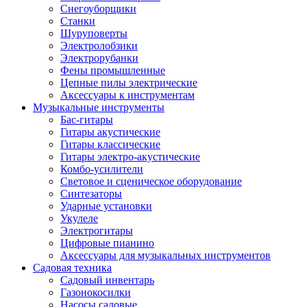
Снегоуборщики
Станки
Шуруповерты
Электролобзики
Электрорубанки
Фены промышленные
Цепные пилы электрические
Аксессуары к инструментам
Музыкальные инструменты
Бас-гитары
Гитары акустические
Гитары классические
Гитары электро-акустические
Комбо-усилители
Световое и сценическое оборудование
Синтезаторы
Ударные установки
Укулеле
Электрогитары
Цифровые пианино
Аксессуары для музыкальных инструментов
Садовая техника
Садовый инвентарь
Газонокосилки
Насосы садовые