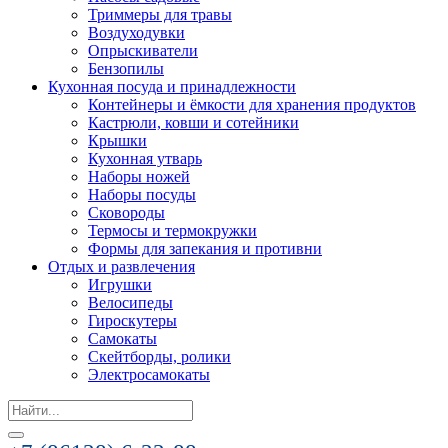
Триммеры для травы
Воздуходувки
Опрыскиватели
Бензопилы
Кухонная посуда и принадлежности
Контейнеры и ёмкости для хранения продуктов
Кастрюли, ковши и сотейники
Крышки
Кухонная утварь
Наборы ножей
Наборы посуды
Сковороды
Термосы и термокружки
Формы для запекания и противни
Отдых и развлечения
Игрушки
Велосипеды
Гироскутеры
Самокаты
Скейтборды, ролики
Электросамокаты
Search
for: