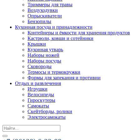
Триммеры для травы
Воздуходувки
Опрыскиватели
Бензопилы
Кухонная посуда и принадлежности
Контейнеры и ёмкости для хранения продуктов
Кастрюли, ковши и сотейники
Крышки
Кухонная утварь
Наборы ножей
Наборы посуды
Сковороды
Термосы и термокружки
Формы для запекания и противни
Отдых и развлечения
Игрушки
Велосипеды
Гироскутеры
Самокаты
Скейтборды, ролики
Электросамокаты
Search
for: