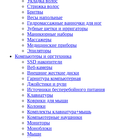
Укладка волос
Стрижка волос
Бритвы
Весы напольные
Гидромассажные ванночки для ног
Зубные щетки и ирригаторы
Маникюрные наборы
Массажеры
Медицинские приборы
Эпиляторы
Компьютеры и оргтехника
SSD накопители
Веб-камеры
Внешние жесткие диски
Гарнитура компьютерная
Джойстики и рули
Источники бесперебойного питания
Клавиатуры
Коврики для мыши
Колонки
Комплекты клавиатура+мышь
Компьютерные наушники
Мониторы
Моноблоки
Мыши