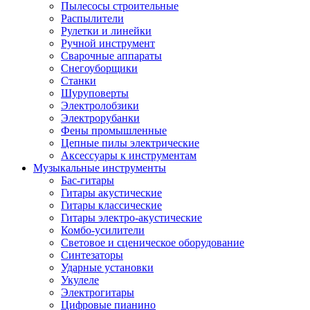
Пылесосы строительные
Распылители
Рулетки и линейки
Ручной инструмент
Сварочные аппараты
Снегоуборщики
Станки
Шуруповерты
Электролобзики
Электрорубанки
Фены промышленные
Цепные пилы электрические
Аксессуары к инструментам
Музыкальные инструменты
Бас-гитары
Гитары акустические
Гитары классические
Гитары электро-акустические
Комбо-усилители
Световое и сценическое оборудование
Синтезаторы
Ударные установки
Укулеле
Электрогитары
Цифровые пианино