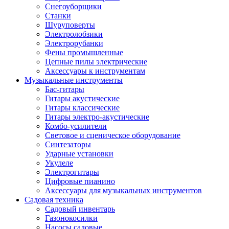
Снегоуборщики
Станки
Шуруповерты
Электролобзики
Электрорубанки
Фены промышленные
Цепные пилы электрические
Аксессуары к инструментам
Музыкальные инструменты
Бас-гитары
Гитары акустические
Гитары классические
Гитары электро-акустические
Комбо-усилители
Световое и сценическое оборудование
Синтезаторы
Ударные установки
Укулеле
Электрогитары
Цифровые пианино
Аксессуары для музыкальных инструментов
Садовая техника
Садовый инвентарь
Газонокосилки
Насосы садовые