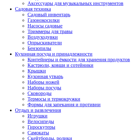
Аксессуары для музыкальных инструментов
Садовая техника
Садовый инвентарь
Газонокосилки
Насосы садовые
Триммеры для травы
Воздуходувки
Опрыскиватели
Бензопилы
Кухонная посуда и принадлежности
Контейнеры и ёмкости для хранения продуктов
Кастрюли, ковши и сотейники
Крышки
Кухонная утварь
Наборы ножей
Наборы посуды
Сковороды
Термосы и термокружки
Формы для запекания и противни
Отдых и развлечения
Игрушки
Велосипеды
Гироскутеры
Самокаты
Скейтборды, ролики