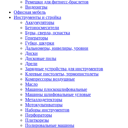
Ремешки для фитнесс-браслетов
Видеоигры
Офисная мебель
Инструменты и стройка
Аккумуляторы
Бетоносмесители
Буры, сверла, оснастка
Генераторы
Губки, шкурки
Дальномеры, нивелиры, уровни
Диски
Дисковые пилы
Дрели
Зарядные устройства для инструментов
Клеевые пистолеты, термопистолеты
Компрессоры воздушные
Масло
Машины плоскошлифовальные
Машины шлифовальные угловые
Металлодетекторы
Мотокультиваторы
Наборы инструментов
Перфораторы
Плиткорезы
Полировальные машины