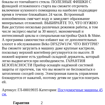
бокалы из тончайшего стекла. ПОЛЕЗНЫЕ ФИШКИ С
функцией отложенного старта вы сможете отсрочить
включение кухонного помощника на наиболее подходящее
время в течение ближайших 24 часов. Встроенный
ионообменник смягчает воду и замедляет образование
минеральных отложений. ВЫБИРАЙТЕ ТО, ЧТО НУЖНО
Вам доступно несколько различных режимов работы, в том
числе экспресс-мытьё за 30 минут, экономичный и
интенсивный циклы и специальная настройка Quick & Shine.
А программа самоочистки избавит вас от дополнительных
хлопот в обслуживании Beko DFS25W11W. ЧТО ВНУТРИ?
Вы сможете загрузить в машину даже крупные кастрюли,
поскольку верхний контейнер регулируется по высоте. В
нижней корзине есть удобный складной держатель, который
легко выдвигается при необходимости. ГАРАНТИЯ
БЕЗОПАСНОСТИ Прибор оснащён надёжной системой
защиты от протечек, так что вы можете не беспокоиться о
затоплении соседей снизу. Электронная панель управления
блокируется от нажатий, поэтому детям не удастся поиграть
ей.
Артикул:
ГЛ-00019935
Категория:
Посудомоечные машины 45
см.
Гарантия
2