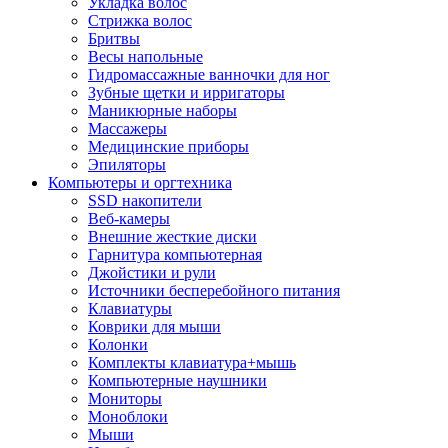
Укладка волос
Стрижка волос
Бритвы
Весы напольные
Гидромассажные ванночки для ног
Зубные щетки и ирригаторы
Маникюрные наборы
Массажеры
Медицинские приборы
Эпиляторы
Компьютеры и оргтехника
SSD накопители
Веб-камеры
Внешние жесткие диски
Гарнитура компьютерная
Джойстики и рули
Источники бесперебойного питания
Клавиатуры
Коврики для мыши
Колонки
Комплекты клавиатура+мышь
Компьютерные наушники
Мониторы
Моноблоки
Мыши