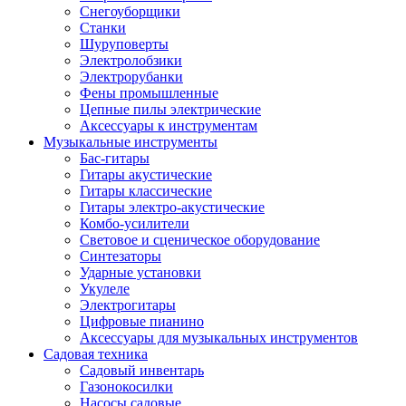
Снегоуборщики
Станки
Шуруповерты
Электролобзики
Электрорубанки
Фены промышленные
Цепные пилы электрические
Аксессуары к инструментам
Музыкальные инструменты
Бас-гитары
Гитары акустические
Гитары классические
Гитары электро-акустические
Комбо-усилители
Световое и сценическое оборудование
Синтезаторы
Ударные установки
Укулеле
Электрогитары
Цифровые пианино
Аксессуары для музыкальных инструментов
Садовая техника
Садовый инвентарь
Газонокосилки
Насосы садовые