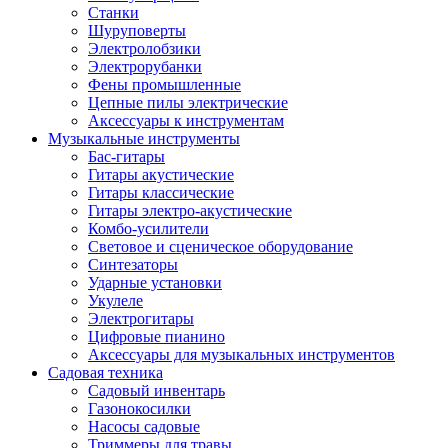
Станки
Шуруповерты
Электролобзики
Электрорубанки
Фены промышленные
Цепные пилы электрические
Аксессуары к инструментам
Музыкальные инструменты
Бас-гитары
Гитары акустические
Гитары классические
Гитары электро-акустические
Комбо-усилители
Световое и сценическое оборудование
Синтезаторы
Ударные установки
Укулеле
Электрогитары
Цифровые пианино
Аксессуары для музыкальных инструментов
Садовая техника
Садовый инвентарь
Газонокосилки
Насосы садовые
Триммеры для травы