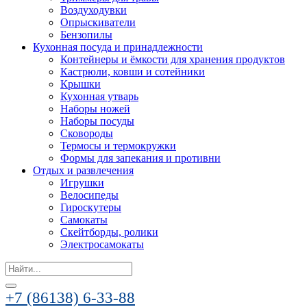
Воздуходувки
Опрыскиватели
Бензопилы
Кухонная посуда и принадлежности
Контейнеры и ёмкости для хранения продуктов
Кастрюли, ковши и сотейники
Крышки
Кухонная утварь
Наборы ножей
Наборы посуды
Сковороды
Термосы и термокружки
Формы для запекания и противни
Отдых и развлечения
Игрушки
Велосипеды
Гироскутеры
Самокаты
Скейтборды, ролики
Электросамокаты
Search
for:
+7 (86138) 6-33-88