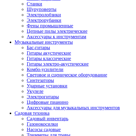
Станки
Шуруповерты
Электролобзики
Электрорубанки
Фены промышленные
Цепные пилы электрические
Аксессуары к инструментам
Музыкальные инструменты
Бас-гитары
Гитары акустические
Гитары классические
Гитары электро-акустические
Комбо-усилители
Световое и сценическое оборудование
Синтезаторы
Ударные установки
Укулеле
Электрогитары
Цифровые пианино
Аксессуары для музыкальных инструментов
Садовая техника
Садовый инвентарь
Газонокосилки
Насосы садовые
Триммеры для травы