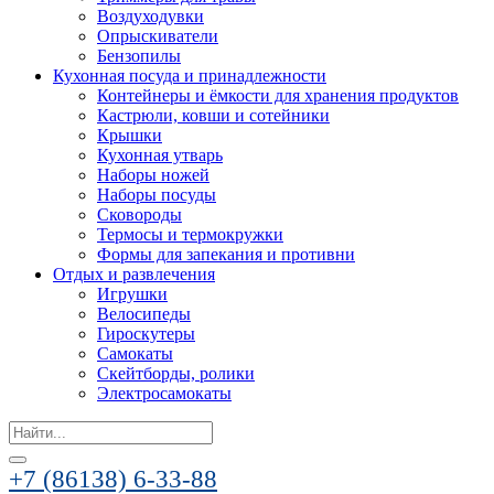
Воздуходувки
Опрыскиватели
Бензопилы
Кухонная посуда и принадлежности
Контейнеры и ёмкости для хранения продуктов
Кастрюли, ковши и сотейники
Крышки
Кухонная утварь
Наборы ножей
Наборы посуды
Сковороды
Термосы и термокружки
Формы для запекания и противни
Отдых и развлечения
Игрушки
Велосипеды
Гироскутеры
Самокаты
Скейтборды, ролики
Электросамокаты
Search
for:
+7 (86138) 6-33-88