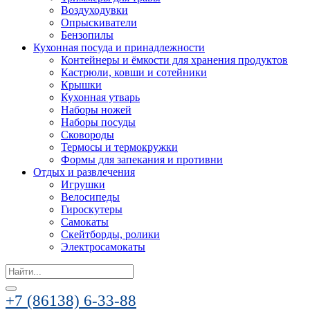
Воздуходувки
Опрыскиватели
Бензопилы
Кухонная посуда и принадлежности
Контейнеры и ёмкости для хранения продуктов
Кастрюли, ковши и сотейники
Крышки
Кухонная утварь
Наборы ножей
Наборы посуды
Сковороды
Термосы и термокружки
Формы для запекания и противни
Отдых и развлечения
Игрушки
Велосипеды
Гироскутеры
Самокаты
Скейтборды, ролики
Электросамокаты
Search
for:
+7 (86138) 6-33-88