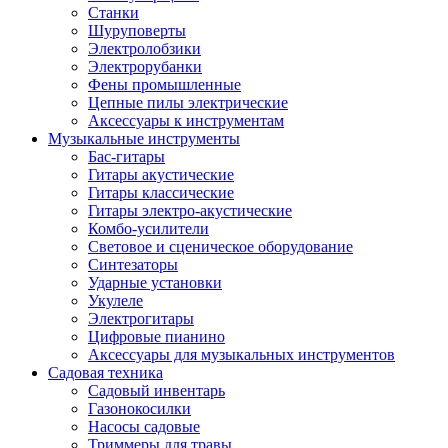
Станки
Шуруповерты
Электролобзики
Электрорубанки
Фены промышленные
Цепные пилы электрические
Аксессуары к инструментам
Музыкальные инструменты
Бас-гитары
Гитары акустические
Гитары классические
Гитары электро-акустические
Комбо-усилители
Световое и сценическое оборудование
Синтезаторы
Ударные установки
Укулеле
Электрогитары
Цифровые пианино
Аксессуары для музыкальных инструментов
Садовая техника
Садовый инвентарь
Газонокосилки
Насосы садовые
Триммеры для травы