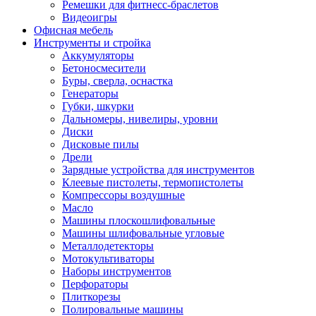
Ремешки для фитнесс-браслетов
Видеоигры
Офисная мебель
Инструменты и стройка
Аккумуляторы
Бетоносмесители
Буры, сверла, оснастка
Генераторы
Губки, шкурки
Дальномеры, нивелиры, уровни
Диски
Дисковые пилы
Дрели
Зарядные устройства для инструментов
Клеевые пистолеты, термопистолеты
Компрессоры воздушные
Масло
Машины плоскошлифовальные
Машины шлифовальные угловые
Металлодетекторы
Мотокультиваторы
Наборы инструментов
Перфораторы
Плиткорезы
Полировальные машины