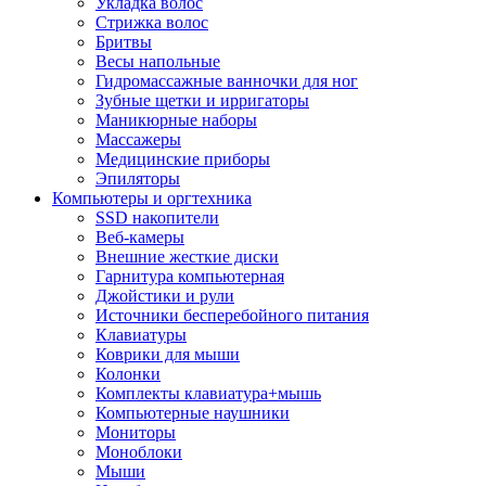
Укладка волос
Стрижка волос
Бритвы
Весы напольные
Гидромассажные ванночки для ног
Зубные щетки и ирригаторы
Маникюрные наборы
Массажеры
Медицинские приборы
Эпиляторы
Компьютеры и оргтехника
SSD накопители
Веб-камеры
Внешние жесткие диски
Гарнитура компьютерная
Джойстики и рули
Источники бесперебойного питания
Клавиатуры
Коврики для мыши
Колонки
Комплекты клавиатура+мышь
Компьютерные наушники
Мониторы
Моноблоки
Мыши