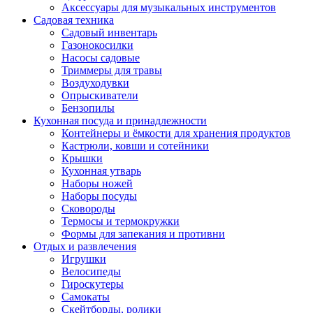
Аксессуары для музыкальных инструментов
Садовая техника
Садовый инвентарь
Газонокосилки
Насосы садовые
Триммеры для травы
Воздуходувки
Опрыскиватели
Бензопилы
Кухонная посуда и принадлежности
Контейнеры и ёмкости для хранения продуктов
Кастрюли, ковши и сотейники
Крышки
Кухонная утварь
Наборы ножей
Наборы посуды
Сковороды
Термосы и термокружки
Формы для запекания и противни
Отдых и развлечения
Игрушки
Велосипеды
Гироскутеры
Самокаты
Скейтборды, ролики