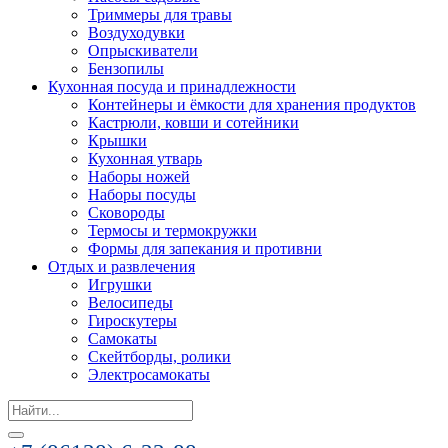
Триммеры для травы
Воздуходувки
Опрыскиватели
Бензопилы
Кухонная посуда и принадлежности
Контейнеры и ёмкости для хранения продуктов
Кастрюли, ковши и сотейники
Крышки
Кухонная утварь
Наборы ножей
Наборы посуды
Сковороды
Термосы и термокружки
Формы для запекания и противни
Отдых и развлечения
Игрушки
Велосипеды
Гироскутеры
Самокаты
Скейтборды, ролики
Электросамокаты
Search
for: