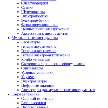
Снегоуборщики
Станки
Шуруповерты
Электролобзики
Электрорубанки
Фены промышленные
Цепные пилы электрические
Аксессуары к инструментам
Музыкальные инструменты
Бас-гитары
Гитары акустические
Гитары классические
Гитары электро-акустические
Комбо-усилители
Световое и сценическое оборудование
Синтезаторы
Ударные установки
Укулеле
Электрогитары
Цифровые пианино
Аксессуары для музыкальных инструментов
Садовая техника
Садовый инвентарь
Газонокосилки
Насосы садовые