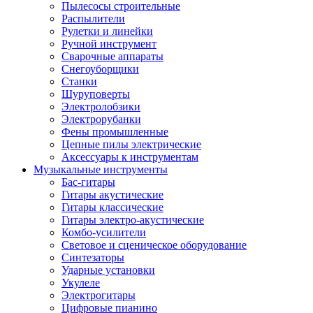
Пылесосы строительные
Распылители
Рулетки и линейки
Ручной инструмент
Сварочные аппараты
Снегоуборщики
Станки
Шуруповерты
Электролобзики
Электрорубанки
Фены промышленные
Цепные пилы электрические
Аксессуары к инструментам
Музыкальные инструменты
Бас-гитары
Гитары акустические
Гитары классические
Гитары электро-акустические
Комбо-усилители
Световое и сценическое оборудование
Синтезаторы
Ударные установки
Укулеле
Электрогитары
Цифровые пианино