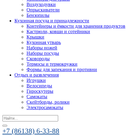
Воздуходувки
Опрыскиватели
Бензопилы
Кухонная посуда и принадлежности
Контейнеры и ёмкости для хранения продуктов
Кастрюли, ковши и сотейники
Крышки
Кухонная утварь
Наборы ножей
Наборы посуды
Сковороды
Термосы и термокружки
Формы для запекания и противни
Отдых и развлечения
Игрушки
Велосипеды
Гироскутеры
Самокаты
Скейтборды, ролики
Электросамокаты
Search
for:
+7 (86138) 6-33-88