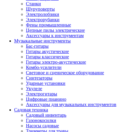
Станки
Шуруповерты
Электролобзики
Электрорубанки
Фены промышленные
Цепные пилы электрические
Аксессуары к инструментам
Музыкальные инструменты
Бас-гитары
Гитары акустические
Гитары классические
Гитары электро-акустические
Комбо-усилители
Световое и сценическое оборудование
Синтезаторы
Ударные установки
Укулеле
Электрогитары
Цифровые пианино
Аксессуары для музыкальных инструментов
Садовая техника
Садовый инвентарь
Газонокосилки
Насосы садовые
Триммеры для травы