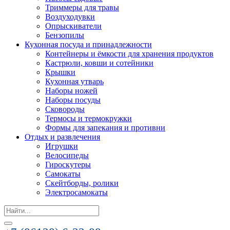
Триммеры для травы
Воздуходувки
Опрыскиватели
Бензопилы
Кухонная посуда и принадлежности
Контейнеры и ёмкости для хранения продуктов
Кастрюли, ковши и сотейники
Крышки
Кухонная утварь
Наборы ножей
Наборы посуды
Сковороды
Термосы и термокружки
Формы для запекания и противни
Отдых и развлечения
Игрушки
Велосипеды
Гироскутеры
Самокаты
Скейтборды, ролики
Электросамокаты
Search
for: