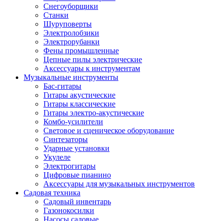
Снегоуборщики
Станки
Шуруповерты
Электролобзики
Электрорубанки
Фены промышленные
Цепные пилы электрические
Аксессуары к инструментам
Музыкальные инструменты
Бас-гитары
Гитары акустические
Гитары классические
Гитары электро-акустические
Комбо-усилители
Световое и сценическое оборудование
Синтезаторы
Ударные установки
Укулеле
Электрогитары
Цифровые пианино
Аксессуары для музыкальных инструментов
Садовая техника
Садовый инвентарь
Газонокосилки
Насосы садовые