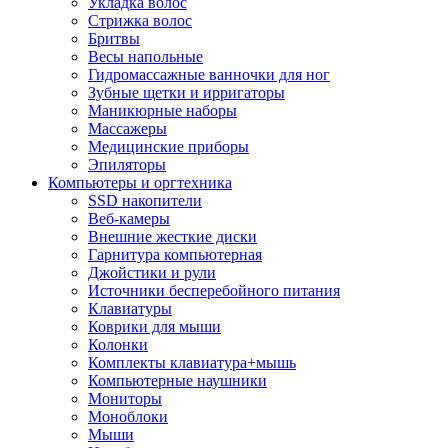
Укладка волос
Стрижка волос
Бритвы
Весы напольные
Гидромассажные ванночки для ног
Зубные щетки и ирригаторы
Маникюрные наборы
Массажеры
Медицинские приборы
Эпиляторы
Компьютеры и оргтехника
SSD накопители
Веб-камеры
Внешние жесткие диски
Гарнитура компьютерная
Джойстики и рули
Источники бесперебойного питания
Клавиатуры
Коврики для мыши
Колонки
Комплекты клавиатура+мышь
Компьютерные наушники
Мониторы
Моноблоки
Мыши