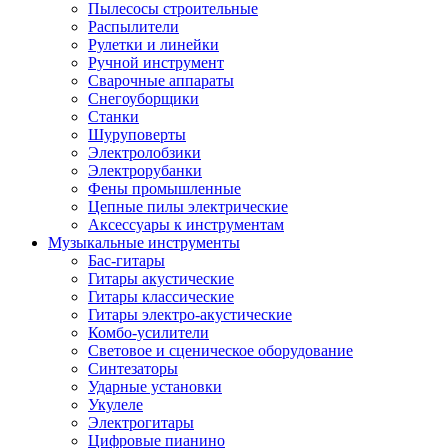
Пылесосы строительные
Распылители
Рулетки и линейки
Ручной инструмент
Сварочные аппараты
Снегоуборщики
Станки
Шуруповерты
Электролобзики
Электрорубанки
Фены промышленные
Цепные пилы электрические
Аксессуары к инструментам
Музыкальные инструменты
Бас-гитары
Гитары акустические
Гитары классические
Гитары электро-акустические
Комбо-усилители
Световое и сценическое оборудование
Синтезаторы
Ударные установки
Укулеле
Электрогитары
Цифровые пианино