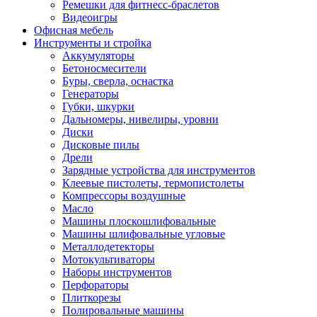
Ремешки для фитнесс-браслетов
Видеоигры
Офисная мебель
Инструменты и стройка
Аккумуляторы
Бетоносмесители
Буры, сверла, оснастка
Генераторы
Губки, шкурки
Дальномеры, нивелиры, уровни
Диски
Дисковые пилы
Дрели
Зарядные устройства для инструментов
Клеевые пистолеты, термопистолеты
Компрессоры воздушные
Масло
Машины плоскошлифовальные
Машины шлифовальные угловые
Металлодетекторы
Мотокультиваторы
Наборы инструментов
Перфораторы
Плиткорезы
Полировальные машины