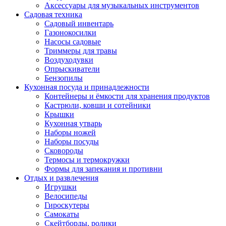
Аксессуары для музыкальных инструментов
Садовая техника
Садовый инвентарь
Газонокосилки
Насосы садовые
Триммеры для травы
Воздуходувки
Опрыскиватели
Бензопилы
Кухонная посуда и принадлежности
Контейнеры и ёмкости для хранения продуктов
Кастрюли, ковши и сотейники
Крышки
Кухонная утварь
Наборы ножей
Наборы посуды
Сковороды
Термосы и термокружки
Формы для запекания и противни
Отдых и развлечения
Игрушки
Велосипеды
Гироскутеры
Самокаты
Скейтборды, ролики