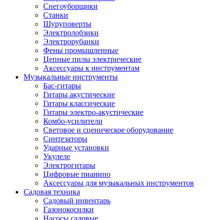
Снегоуборщики
Станки
Шуруповерты
Электролобзики
Электрорубанки
Фены промышленные
Цепные пилы электрические
Аксессуары к инструментам
Музыкальные инструменты
Бас-гитары
Гитары акустические
Гитары классические
Гитары электро-акустические
Комбо-усилители
Световое и сценическое оборудование
Синтезаторы
Ударные установки
Укулеле
Электрогитары
Цифровые пианино
Аксессуары для музыкальных инструментов
Садовая техника
Садовый инвентарь
Газонокосилки
Насосы садовые