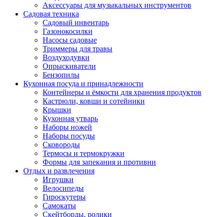
Аксессуары для музыкальных инструментов
Садовая техника
Садовый инвентарь
Газонокосилки
Насосы садовые
Триммеры для травы
Воздуходувки
Опрыскиватели
Бензопилы
Кухонная посуда и принадлежности
Контейнеры и ёмкости для хранения продуктов
Кастрюли, ковши и сотейники
Крышки
Кухонная утварь
Наборы ножей
Наборы посуды
Сковороды
Термосы и термокружки
Формы для запекания и противни
Отдых и развлечения
Игрушки
Велосипеды
Гироскутеры
Самокаты
Скейтборды, ролики