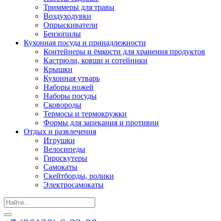
Триммеры для травы
Воздуходувки
Опрыскиватели
Бензопилы
Кухонная посуда и принадлежности
Контейнеры и ёмкости для хранения продуктов
Кастрюли, ковши и сотейники
Крышки
Кухонная утварь
Наборы ножей
Наборы посуды
Сковороды
Термосы и термокружки
Формы для запекания и противни
Отдых и развлечения
Игрушки
Велосипеды
Гироскутеры
Самокаты
Скейтборды, ролики
Электросамокаты
Search
for: