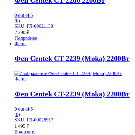
Фен Centek CT-2260 2200Вт
0
out of 5
(0)
SKU: ГЛ-00021138
2 390
₽
Подробнее
Фены
Фен Centek CT-2239 (Моkа) 2200Вт
Фены
Фен Centek CT-2239 (Моkа) 2200Вт
0
out of 5
(0)
SKU: ГЛ-00026917
1 495
₽
В корзину