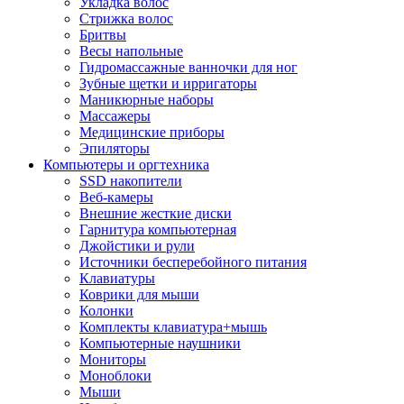
Укладка волос
Стрижка волос
Бритвы
Весы напольные
Гидромассажные ванночки для ног
Зубные щетки и ирригаторы
Маникюрные наборы
Массажеры
Медицинские приборы
Эпиляторы
Компьютеры и оргтехника
SSD накопители
Веб-камеры
Внешние жесткие диски
Гарнитура компьютерная
Джойстики и рули
Источники бесперебойного питания
Клавиатуры
Коврики для мыши
Колонки
Комплекты клавиатура+мышь
Компьютерные наушники
Мониторы
Моноблоки
Мыши