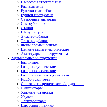
Пылесосы строительные
Распылители
Рулетки и линейки
Ручной инструмент
Сварочные аппараты
Снегоуборщики
Станки
Шуруповерты
Электролобзики
Электрорубанки
Фены промышленные
Цепные пилы электрические
Аксессуары к инструментам
Музыкальные инструменты
Бас-гитары
Гитары акустические
Гитары классические
Гитары электро-акустические
Комбо-усилители
Световое и сценическое оборудование
Синтезаторы
Ударные установки
Укулеле
Электрогитары
Цифровые пианино