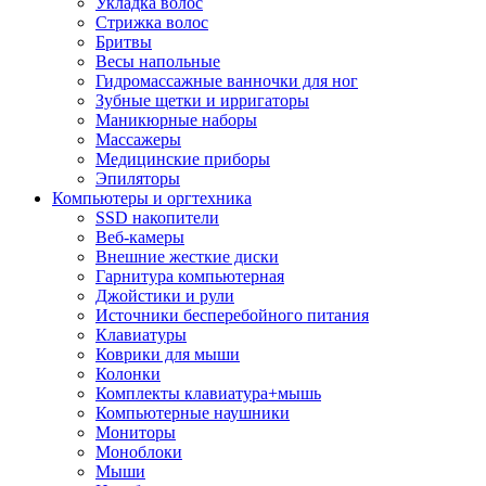
Укладка волос
Стрижка волос
Бритвы
Весы напольные
Гидромассажные ванночки для ног
Зубные щетки и ирригаторы
Маникюрные наборы
Массажеры
Медицинские приборы
Эпиляторы
Компьютеры и оргтехника
SSD накопители
Веб-камеры
Внешние жесткие диски
Гарнитура компьютерная
Джойстики и рули
Источники бесперебойного питания
Клавиатуры
Коврики для мыши
Колонки
Комплекты клавиатура+мышь
Компьютерные наушники
Мониторы
Моноблоки
Мыши