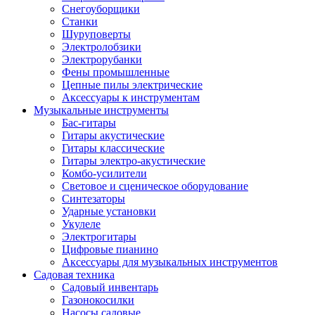
Снегоуборщики
Станки
Шуруповерты
Электролобзики
Электрорубанки
Фены промышленные
Цепные пилы электрические
Аксессуары к инструментам
Музыкальные инструменты
Бас-гитары
Гитары акустические
Гитары классические
Гитары электро-акустические
Комбо-усилители
Световое и сценическое оборудование
Синтезаторы
Ударные установки
Укулеле
Электрогитары
Цифровые пианино
Аксессуары для музыкальных инструментов
Садовая техника
Садовый инвентарь
Газонокосилки
Насосы садовые