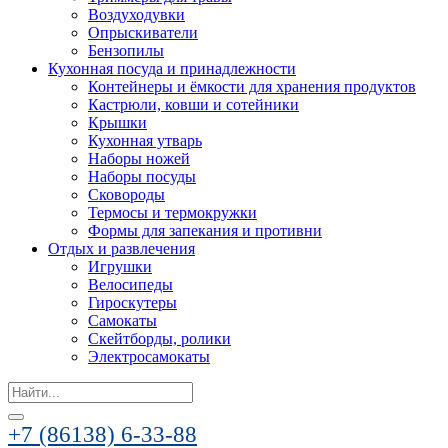
Воздуходувки
Опрыскиватели
Бензопилы
Кухонная посуда и принадлежности
Контейнеры и ёмкости для хранения продуктов
Кастрюли, ковши и сотейники
Крышки
Кухонная утварь
Наборы ножей
Наборы посуды
Сковороды
Термосы и термокружки
Формы для запекания и противни
Отдых и развлечения
Игрушки
Велосипеды
Гироскутеры
Самокаты
Скейтборды, ролики
Электросамокаты
Search
for:
+7 (86138) 6-33-88