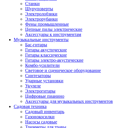
Станки
Шуруповерты
Электролобзики
Электрорубанки
Фены промышленные
Цепные пилы электрические
Аксессуары к инструментам
Музыкальные инструменты
Бас-гитары
Гитары акустические
Гитары классические
Гитары электро-акустические
Комбо-усилители
Световое и сценическое оборудование
Синтезаторы
Ударные установки
Укулеле
Электрогитары
Цифровые пианино
Аксессуары для музыкальных инструментов
Садовая техника
Садовый инвентарь
Газонокосилки
Насосы садовые
Триммеры для травы