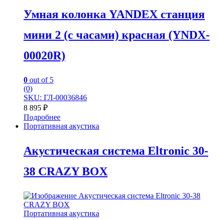
Умная колонка YANDEX станция
мини 2 (с часами) красная (YNDX-
00020R)
0
out of 5
(0)
SKU: ГЛ-00036846
8 895
₽
Подробнее
Портативная акустика
Акустическая система Eltronic 30-
38 CRAZY BOX
Портативная акустика