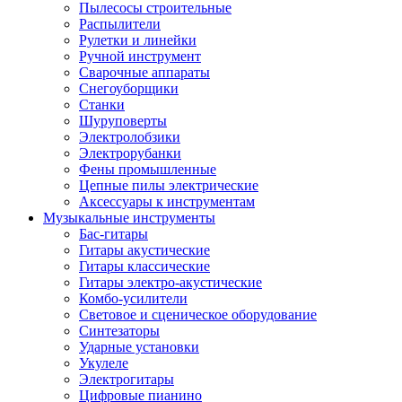
Пылесосы строительные
Распылители
Рулетки и линейки
Ручной инструмент
Сварочные аппараты
Снегоуборщики
Станки
Шуруповерты
Электролобзики
Электрорубанки
Фены промышленные
Цепные пилы электрические
Аксессуары к инструментам
Музыкальные инструменты
Бас-гитары
Гитары акустические
Гитары классические
Гитары электро-акустические
Комбо-усилители
Световое и сценическое оборудование
Синтезаторы
Ударные установки
Укулеле
Электрогитары
Цифровые пианино