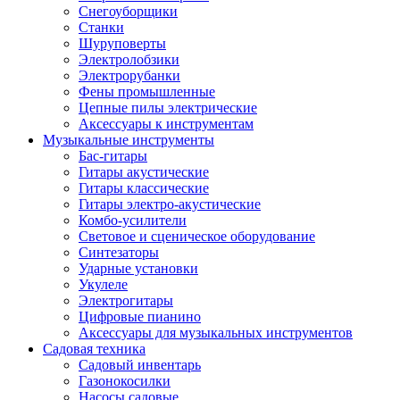
Снегоуборщики
Станки
Шуруповерты
Электролобзики
Электрорубанки
Фены промышленные
Цепные пилы электрические
Аксессуары к инструментам
Музыкальные инструменты
Бас-гитары
Гитары акустические
Гитары классические
Гитары электро-акустические
Комбо-усилители
Световое и сценическое оборудование
Синтезаторы
Ударные установки
Укулеле
Электрогитары
Цифровые пианино
Аксессуары для музыкальных инструментов
Садовая техника
Садовый инвентарь
Газонокосилки
Насосы садовые