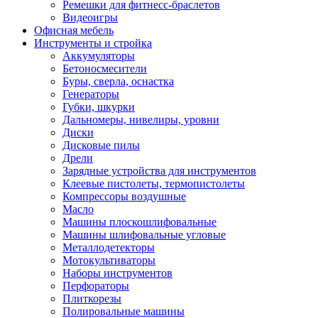
Ремешки для фитнесс-браслетов
Видеоигры
Офисная мебель
Инструменты и стройка
Аккумуляторы
Бетоносмесители
Буры, сверла, оснастка
Генераторы
Губки, шкурки
Дальномеры, нивелиры, уровни
Диски
Дисковые пилы
Дрели
Зарядные устройства для инструментов
Клеевые пистолеты, термопистолеты
Компрессоры воздушные
Масло
Машины плоскошлифовальные
Машины шлифовальные угловые
Металлодетекторы
Мотокультиваторы
Наборы инструментов
Перфораторы
Плиткорезы
Полировальные машины