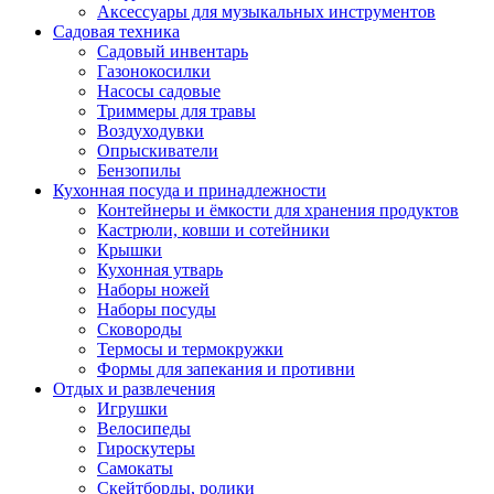
Аксессуары для музыкальных инструментов
Садовая техника
Садовый инвентарь
Газонокосилки
Насосы садовые
Триммеры для травы
Воздуходувки
Опрыскиватели
Бензопилы
Кухонная посуда и принадлежности
Контейнеры и ёмкости для хранения продуктов
Кастрюли, ковши и сотейники
Крышки
Кухонная утварь
Наборы ножей
Наборы посуды
Сковороды
Термосы и термокружки
Формы для запекания и противни
Отдых и развлечения
Игрушки
Велосипеды
Гироскутеры
Самокаты
Скейтборды, ролики