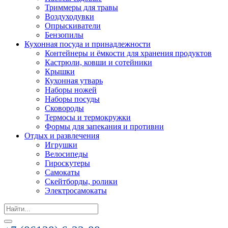
Триммеры для травы
Воздуходувки
Опрыскиватели
Бензопилы
Кухонная посуда и принадлежности
Контейнеры и ёмкости для хранения продуктов
Кастрюли, ковши и сотейники
Крышки
Кухонная утварь
Наборы ножей
Наборы посуды
Сковороды
Термосы и термокружки
Формы для запекания и противни
Отдых и развлечения
Игрушки
Велосипеды
Гироскутеры
Самокаты
Скейтборды, ролики
Электросамокаты
Search
for: