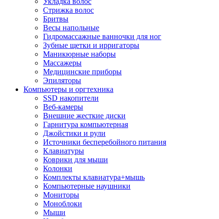
Укладка волос
Стрижка волос
Бритвы
Весы напольные
Гидромассажные ванночки для ног
Зубные щетки и ирригаторы
Маникюрные наборы
Массажеры
Медицинские приборы
Эпиляторы
Компьютеры и оргтехника
SSD накопители
Веб-камеры
Внешние жесткие диски
Гарнитура компьютерная
Джойстики и рули
Источники бесперебойного питания
Клавиатуры
Коврики для мыши
Колонки
Комплекты клавиатура+мышь
Компьютерные наушники
Мониторы
Моноблоки
Мыши