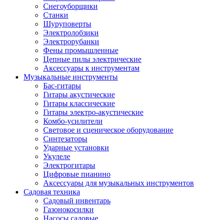
Снегоуборщики
Станки
Шуруповерты
Электролобзики
Электрорубанки
Фены промышленные
Цепные пилы электрические
Аксессуары к инструментам
Музыкальные инструменты
Бас-гитары
Гитары акустические
Гитары классические
Гитары электро-акустические
Комбо-усилители
Световое и сценическое оборудование
Синтезаторы
Ударные установки
Укулеле
Электрогитары
Цифровые пианино
Аксессуары для музыкальных инструментов
Садовая техника
Садовый инвентарь
Газонокосилки
Насосы садовые