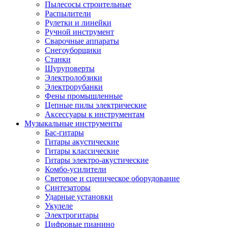
Пылесосы строительные
Распылители
Рулетки и линейки
Ручной инструмент
Сварочные аппараты
Снегоуборщики
Станки
Шуруповерты
Электролобзики
Электрорубанки
Фены промышленные
Цепные пилы электрические
Аксессуары к инструментам
Музыкальные инструменты
Бас-гитары
Гитары акустические
Гитары классические
Гитары электро-акустические
Комбо-усилители
Световое и сценическое оборудование
Синтезаторы
Ударные установки
Укулеле
Электрогитары
Цифровые пианино