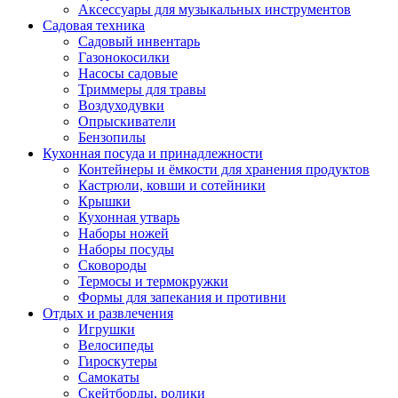
Аксессуары для музыкальных инструментов
Садовая техника
Садовый инвентарь
Газонокосилки
Насосы садовые
Триммеры для травы
Воздуходувки
Опрыскиватели
Бензопилы
Кухонная посуда и принадлежности
Контейнеры и ёмкости для хранения продуктов
Кастрюли, ковши и сотейники
Крышки
Кухонная утварь
Наборы ножей
Наборы посуды
Сковороды
Термосы и термокружки
Формы для запекания и противни
Отдых и развлечения
Игрушки
Велосипеды
Гироскутеры
Самокаты
Скейтборды, ролики