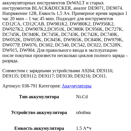
аккумуляторных инструментов DeWALT и старых
инструментов BLACK&DECKER, аналог DE9071, DE9074.
Напряжение 12В, Емкость 1,5 Ач. Примерное время зарядки 1
час 20 мин – 1 час 45 мин. Подходит для инструментов
CD12CA, CD12CAB, DW981K2, DW980K2, DW956K2,
DW927K2, DW907K2,DC951K, DC980K DC956K, DC727K,
DC745K, DC940K, DC745K, DC743K, DC742K, DC740K,
DW052K, DW053K, DC845K, DW965K, DC840K, DW979K,
DW077P, DW076, DC602, DC540, DC542, DC022, DC528N,
DW915, DW904. Для правильного ввода в эксплуатацию
после покупки произвести несколько циклов полного заряда –
разряда.
Совместим с зарядными устройствами A9264; DE9116;
DE9135; DE9112; DE9117; DE9130; DE9216; DC011.
Артикул:
038-791
Категория:
Аккумуляторы
Тип аккумулятора
Ni-Cd
Устройство аккумулятора
обойма
Емкость аккумулятора
1.5 А*ч