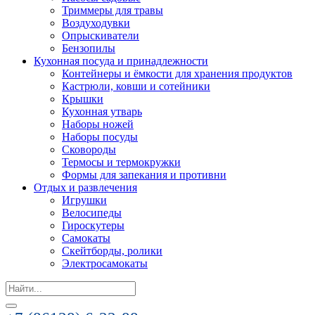
Триммеры для травы
Воздуходувки
Опрыскиватели
Бензопилы
Кухонная посуда и принадлежности
Контейнеры и ёмкости для хранения продуктов
Кастрюли, ковши и сотейники
Крышки
Кухонная утварь
Наборы ножей
Наборы посуды
Сковороды
Термосы и термокружки
Формы для запекания и противни
Отдых и развлечения
Игрушки
Велосипеды
Гироскутеры
Самокаты
Скейтборды, ролики
Электросамокаты
Search
for: