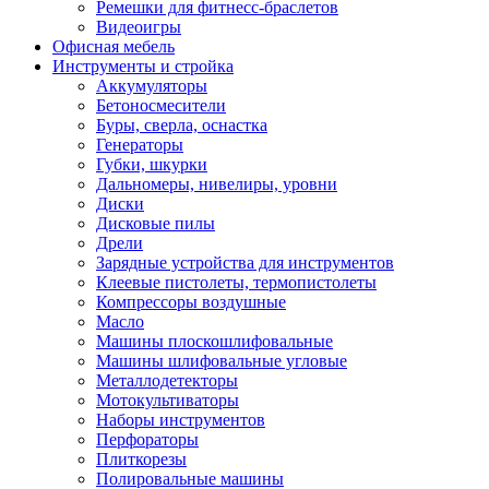
Ремешки для фитнесс-браслетов
Видеоигры
Офисная мебель
Инструменты и стройка
Аккумуляторы
Бетоносмесители
Буры, сверла, оснастка
Генераторы
Губки, шкурки
Дальномеры, нивелиры, уровни
Диски
Дисковые пилы
Дрели
Зарядные устройства для инструментов
Клеевые пистолеты, термопистолеты
Компрессоры воздушные
Масло
Машины плоскошлифовальные
Машины шлифовальные угловые
Металлодетекторы
Мотокультиваторы
Наборы инструментов
Перфораторы
Плиткорезы
Полировальные машины