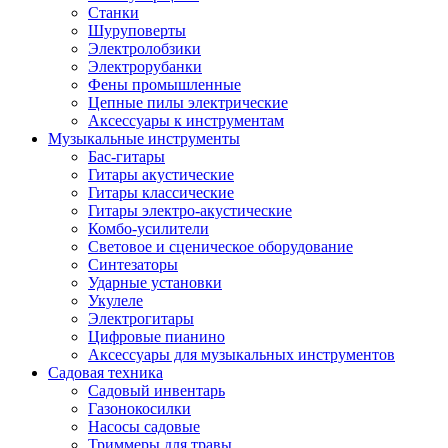
Станки
Шуруповерты
Электролобзики
Электрорубанки
Фены промышленные
Цепные пилы электрические
Аксессуары к инструментам
Музыкальные инструменты
Бас-гитары
Гитары акустические
Гитары классические
Гитары электро-акустические
Комбо-усилители
Световое и сценическое оборудование
Синтезаторы
Ударные установки
Укулеле
Электрогитары
Цифровые пианино
Аксессуары для музыкальных инструментов
Садовая техника
Садовый инвентарь
Газонокосилки
Насосы садовые
Триммеры для травы