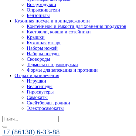
Воздуходувки
Опрыскиватели
Бензопилы
Кухонная посуда и принадлежности
Контейнеры и ёмкости для хранения продуктов
Кастрюли, ковши и сотейники
Крышки
Кухонная утварь
Наборы ножей
Наборы посуды
Сковороды
Термосы и термокружки
Формы для запекания и противни
Отдых и развлечения
Игрушки
Велосипеды
Гироскутеры
Самокаты
Скейтборды, ролики
Электросамокаты
Search
for:
+7 (86138) 6-33-88