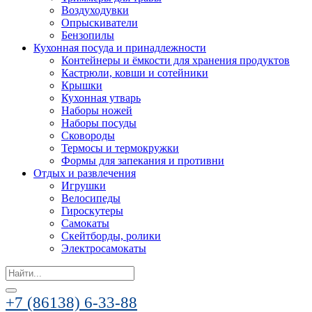
Воздуходувки
Опрыскиватели
Бензопилы
Кухонная посуда и принадлежности
Контейнеры и ёмкости для хранения продуктов
Кастрюли, ковши и сотейники
Крышки
Кухонная утварь
Наборы ножей
Наборы посуды
Сковороды
Термосы и термокружки
Формы для запекания и противни
Отдых и развлечения
Игрушки
Велосипеды
Гироскутеры
Самокаты
Скейтборды, ролики
Электросамокаты
Search
for:
+7 (86138) 6-33-88