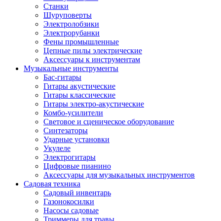
Станки
Шуруповерты
Электролобзики
Электрорубанки
Фены промышленные
Цепные пилы электрические
Аксессуары к инструментам
Музыкальные инструменты
Бас-гитары
Гитары акустические
Гитары классические
Гитары электро-акустические
Комбо-усилители
Световое и сценическое оборудование
Синтезаторы
Ударные установки
Укулеле
Электрогитары
Цифровые пианино
Аксессуары для музыкальных инструментов
Садовая техника
Садовый инвентарь
Газонокосилки
Насосы садовые
Триммеры для травы