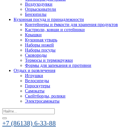
Воздуходувки
Опрыскиватели
Бензопилы
Кухонная посуда и принадлежности
Контейнеры и ёмкости для хранения продуктов
Кастрюли, ковши и сотейники
Крышки
Кухонная утварь
Наборы ножей
Наборы посуды
Сковороды
Термосы и термокружки
Формы для запекания и противни
Отдых и развлечения
Игрушки
Велосипеды
Гироскутеры
Самокаты
Скейтборды, ролики
Электросамокаты
Search
for:
+7 (86138) 6-33-88