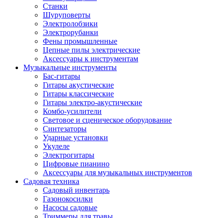
Станки
Шуруповерты
Электролобзики
Электрорубанки
Фены промышленные
Цепные пилы электрические
Аксессуары к инструментам
Музыкальные инструменты
Бас-гитары
Гитары акустические
Гитары классические
Гитары электро-акустические
Комбо-усилители
Световое и сценическое оборудование
Синтезаторы
Ударные установки
Укулеле
Электрогитары
Цифровые пианино
Аксессуары для музыкальных инструментов
Садовая техника
Садовый инвентарь
Газонокосилки
Насосы садовые
Триммеры для травы