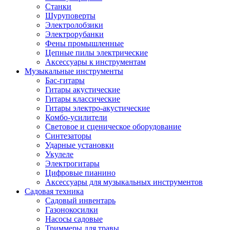
Станки
Шуруповерты
Электролобзики
Электрорубанки
Фены промышленные
Цепные пилы электрические
Аксессуары к инструментам
Музыкальные инструменты
Бас-гитары
Гитары акустические
Гитары классические
Гитары электро-акустические
Комбо-усилители
Световое и сценическое оборудование
Синтезаторы
Ударные установки
Укулеле
Электрогитары
Цифровые пианино
Аксессуары для музыкальных инструментов
Садовая техника
Садовый инвентарь
Газонокосилки
Насосы садовые
Триммеры для травы