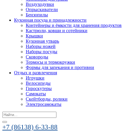
Воздуходувки
Опрыскиватели
Бензопилы
Кухонная посуда и принадлежности
Контейнеры и ёмкости для хранения продуктов
Кастрюли, ковши и сотейники
Крышки
Кухонная утварь
Наборы ножей
Наборы посуды
Сковороды
Термосы и термокружки
Формы для запекания и противни
Отдых и развлечения
Игрушки
Велосипеды
Гироскутеры
Самокаты
Скейтборды, ролики
Электросамокаты
Search
for:
+7 (86138) 6-33-88