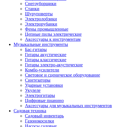
Снегоуборщики
Станки
Шуруповерты
Электролобзики
Электрорубанки
Фены промышленные
Цепные пилы электрические
Аксессуары к инструментам
Музыкальные инструменты
Бас-гитары
Гитары акустические
Гитары классические
Гитары электро-акустические
Комбо-усилители
Световое и сценическое оборудование
Синтезаторы
Ударные установки
Укулеле
Электрогитары
Цифровые пианино
Аксессуары для музыкальных инструментов
Садовая техника
Садовый инвентарь
Газонокосилки
Насосы садовые