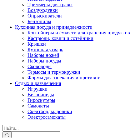
Триммеры для травы
Воздуходувки
Опрыскиватели
Бензопилы
Кухонная посуда и принадлежности
Контейнеры и ёмкости для хранения продуктов
Кастрюли, ковши и сотейники
Крышки
Кухонная утварь
Наборы ножей
Наборы посуды
Сковороды
Термосы и термокружки
Формы для запекания и противни
Отдых и развлечения
Игрушки
Велосипеды
Гироскутеры
Самокаты
Скейтборды, ролики
Электросамокаты
Search
for: