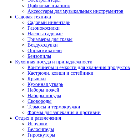
Цифровые пианино
Аксессуары для музыкальных инструментов
Садовая техника
Садовый инвентарь
Газонокосилки
Насосы садовые
Триммеры для травы
Воздуходувки
Опрыскиватели
Бензопилы
Кухонная посуда и принадлежности
Контейнеры и ёмкости для хранения продуктов
Кастрюли, ковши и сотейники
Крышки
Кухонная утварь
Наборы ножей
Наборы посуды
Сковороды
Термосы и термокружки
Формы для запекания и противни
Отдых и развлечения
Игрушки
Велосипеды
Гироскутеры