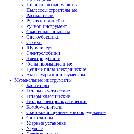
Полировальные машины
Пылесосы строительные
Распылители
Рулетки и линейки
Ручной инструмент
Сварочные аппараты
Снегоуборщики
Станки
Шуруповерты
Электролобзики
Электрорубанки
Фены промышленные
Цепные пилы электрические
Аксессуары к инструментам
Музыкальные инструменты
Бас-гитары
Гитары акустические
Гитары классические
Гитары электро-акустические
Комбо-усилители
Световое и сценическое оборудование
Синтезаторы
Ударные установки
Укулеле
Электрогитары