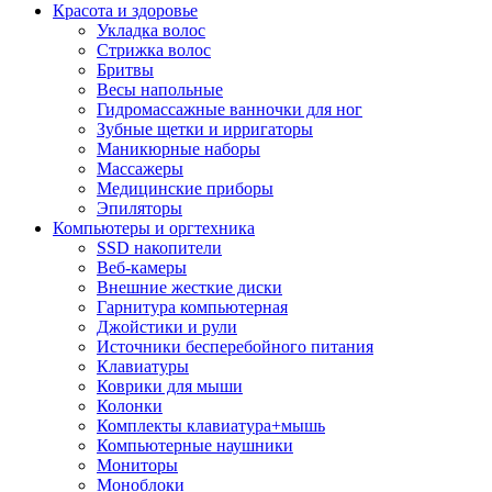
Красота и здоровье
Укладка волос
Стрижка волос
Бритвы
Весы напольные
Гидромассажные ванночки для ног
Зубные щетки и ирригаторы
Маникюрные наборы
Массажеры
Медицинские приборы
Эпиляторы
Компьютеры и оргтехника
SSD накопители
Веб-камеры
Внешние жесткие диски
Гарнитура компьютерная
Джойстики и рули
Источники бесперебойного питания
Клавиатуры
Коврики для мыши
Колонки
Комплекты клавиатура+мышь
Компьютерные наушники
Мониторы
Моноблоки