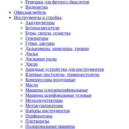
Ремешки для фитнесс-браслетов
Видеоигры
Офисная мебель
Инструменты и стройка
Аккумуляторы
Бетоносмесители
Буры, сверла, оснастка
Генераторы
Губки, шкурки
Дальномеры, нивелиры, уровни
Диски
Дисковые пилы
Дрели
Зарядные устройства для инструментов
Клеевые пистолеты, термопистолеты
Компрессоры воздушные
Масло
Машины плоскошлифовальные
Машины шлифовальные угловые
Металлодетекторы
Мотокультиваторы
Наборы инструментов
Перфораторы
Плиткорезы
Полировальные машины