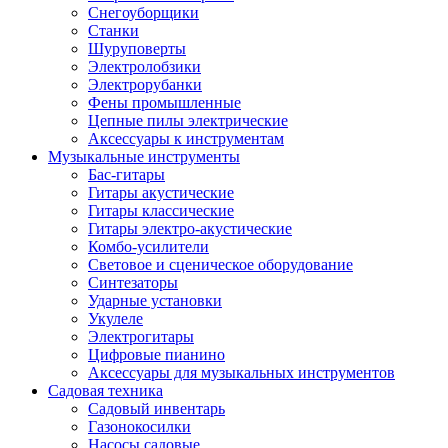
Снегоуборщики
Станки
Шуруповерты
Электролобзики
Электрорубанки
Фены промышленные
Цепные пилы электрические
Аксессуары к инструментам
Музыкальные инструменты
Бас-гитары
Гитары акустические
Гитары классические
Гитары электро-акустические
Комбо-усилители
Световое и сценическое оборудование
Синтезаторы
Ударные установки
Укулеле
Электрогитары
Цифровые пианино
Аксессуары для музыкальных инструментов
Садовая техника
Садовый инвентарь
Газонокосилки
Насосы садовые