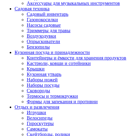
Аксессуары для музыкальных инструментов
Садовая техника
Садовый инвентарь
Газонокосилки
Насосы садовые
Триммеры для травы
Воздуходувки
Опрыскиватели
Бензопилы
Кухонная посуда и принадлежности
Контейнеры и ёмкости для хранения продуктов
Кастрюли, ковши и сотейники
Крышки
Кухонная утварь
Наборы ножей
Наборы посуды
Сковороды
Термосы и термокружки
Формы для запекания и противни
Отдых и развлечения
Игрушки
Велосипеды
Гироскутеры
Самокаты
Скейтборды, ролики