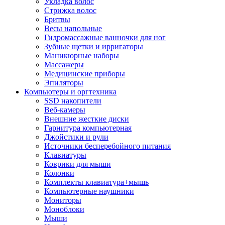
Укладка волос
Стрижка волос
Бритвы
Весы напольные
Гидромассажные ванночки для ног
Зубные щетки и ирригаторы
Маникюрные наборы
Массажеры
Медицинские приборы
Эпиляторы
Компьютеры и оргтехника
SSD накопители
Веб-камеры
Внешние жесткие диски
Гарнитура компьютерная
Джойстики и рули
Источники бесперебойного питания
Клавиатуры
Коврики для мыши
Колонки
Комплекты клавиатура+мышь
Компьютерные наушники
Мониторы
Моноблоки
Мыши