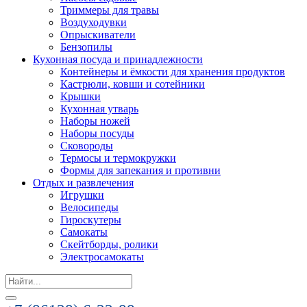
Триммеры для травы
Воздуходувки
Опрыскиватели
Бензопилы
Кухонная посуда и принадлежности
Контейнеры и ёмкости для хранения продуктов
Кастрюли, ковши и сотейники
Крышки
Кухонная утварь
Наборы ножей
Наборы посуды
Сковороды
Термосы и термокружки
Формы для запекания и противни
Отдых и развлечения
Игрушки
Велосипеды
Гироскутеры
Самокаты
Скейтборды, ролики
Электросамокаты
Search
for: