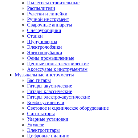
Пылесосы строительные
Распылители
Рулетки и линейки
Ручной инструмент
Сварочные аппараты
Снегоуборщики
Станки
Шуруповерты
Электролобзики
Электрорубанки
Фены промышленные
Цепные пилы электрические
Аксессуары к инструментам
Музыкальные инструменты
Бас-гитары
Гитары акустические
Гитары классические
Гитары электро-акустические
Комбо-усилители
Световое и сценическое оборудование
Синтезаторы
Ударные установки
Укулеле
Электрогитары
Цифровые пианино