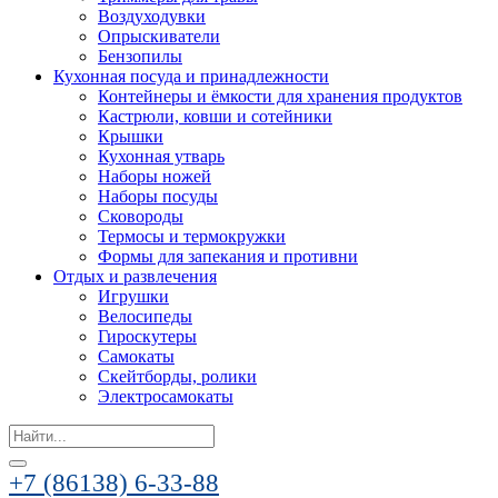
Воздуходувки
Опрыскиватели
Бензопилы
Кухонная посуда и принадлежности
Контейнеры и ёмкости для хранения продуктов
Кастрюли, ковши и сотейники
Крышки
Кухонная утварь
Наборы ножей
Наборы посуды
Сковороды
Термосы и термокружки
Формы для запекания и противни
Отдых и развлечения
Игрушки
Велосипеды
Гироскутеры
Самокаты
Скейтборды, ролики
Электросамокаты
Search
for:
+7 (86138) 6-33-88