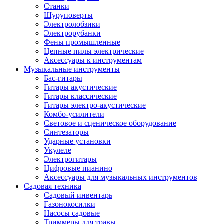
Станки
Шуруповерты
Электролобзики
Электрорубанки
Фены промышленные
Цепные пилы электрические
Аксессуары к инструментам
Музыкальные инструменты
Бас-гитары
Гитары акустические
Гитары классические
Гитары электро-акустические
Комбо-усилители
Световое и сценическое оборудование
Синтезаторы
Ударные установки
Укулеле
Электрогитары
Цифровые пианино
Аксессуары для музыкальных инструментов
Садовая техника
Садовый инвентарь
Газонокосилки
Насосы садовые
Триммеры для травы