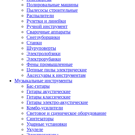
Полировальные машины
Пылесосы строительные
Распылители
Рулетки и линейки
Ручной инструмент
Сварочные аппараты
Снегоуборщики
Станки
Шуруповерты
Электролобзики
Электрорубанки
Фены промышленные
Цепные пилы электрические
Аксессуары к инструментам
Музыкальные инструменты
Бас-гитары
Гитары акустические
Гитары классические
Гитары электро-акустические
Комбо-усилители
Световое и сценическое оборудование
Синтезаторы
Ударные установки
Укулеле
Электрогитары