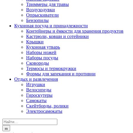
Триммеры для травы
Воздуходувки
Опрыскиватели
Бензопилы
Кухонная посуда и принадлежности
Контейнеры и ёмкости для хранения продуктов
Кастрюли, ковши и сотейники
Крышки
Кухонная утварь
Наборы ножей
Наборы посуды
Сковороды
Термосы и термокружки
Формы для запекания и противни
Отдых и развлечения
Игрушки
Велосипеды
Гироскутеры
Самокаты
Скейтборды, ролики
Электросамокаты
Search
for: