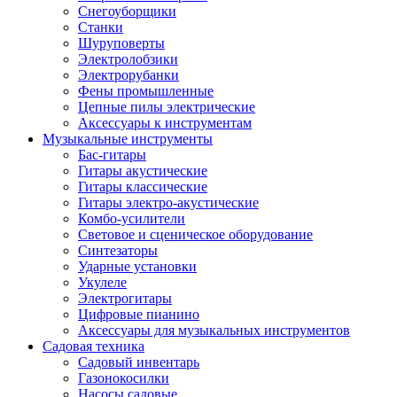
Снегоуборщики
Станки
Шуруповерты
Электролобзики
Электрорубанки
Фены промышленные
Цепные пилы электрические
Аксессуары к инструментам
Музыкальные инструменты
Бас-гитары
Гитары акустические
Гитары классические
Гитары электро-акустические
Комбо-усилители
Световое и сценическое оборудование
Синтезаторы
Ударные установки
Укулеле
Электрогитары
Цифровые пианино
Аксессуары для музыкальных инструментов
Садовая техника
Садовый инвентарь
Газонокосилки
Насосы садовые