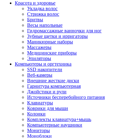
Красота и здоровье
Укладка волос
Стрижка волос
Бритвы
Весы напольные
Гидромассажные ванночки для ног
Зубные щетки и ирригаторы
Маникюрные наборы
Массажеры
Медицинские приборы
Эпиляторы
Компьютеры и оргтехника
SSD накопители
Веб-камеры
Внешние жесткие диски
Гарнитура компьютерная
Джойстики и рули
Источники бесперебойного питания
Клавиатуры
Коврики для мыши
Колонки
Комплекты клавиатура+мышь
Компьютерные наушники
Мониторы
Моноблоки