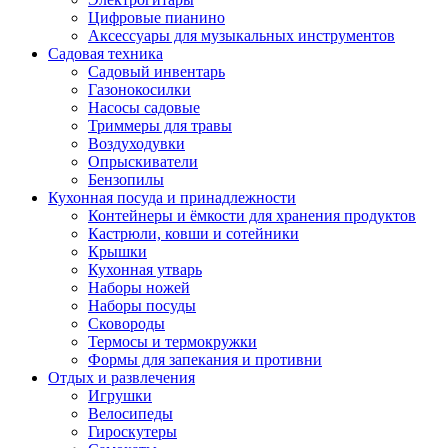
Цифровые пианино
Аксессуары для музыкальных инструментов
Садовая техника
Садовый инвентарь
Газонокосилки
Насосы садовые
Триммеры для травы
Воздуходувки
Опрыскиватели
Бензопилы
Кухонная посуда и принадлежности
Контейнеры и ёмкости для хранения продуктов
Кастрюли, ковши и сотейники
Крышки
Кухонная утварь
Наборы ножей
Наборы посуды
Сковороды
Термосы и термокружки
Формы для запекания и противни
Отдых и развлечения
Игрушки
Велосипеды
Гироскутеры