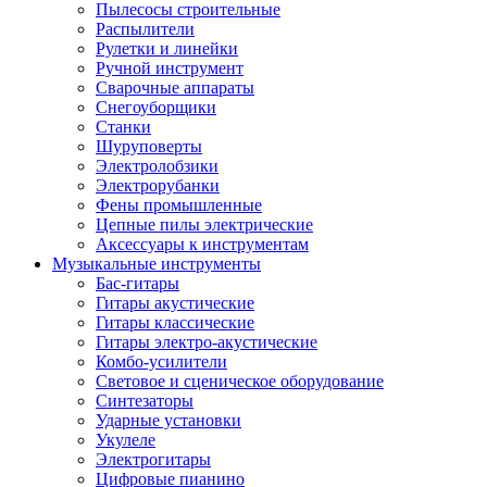
Пылесосы строительные
Распылители
Рулетки и линейки
Ручной инструмент
Сварочные аппараты
Снегоуборщики
Станки
Шуруповерты
Электролобзики
Электрорубанки
Фены промышленные
Цепные пилы электрические
Аксессуары к инструментам
Музыкальные инструменты
Бас-гитары
Гитары акустические
Гитары классические
Гитары электро-акустические
Комбо-усилители
Световое и сценическое оборудование
Синтезаторы
Ударные установки
Укулеле
Электрогитары
Цифровые пианино