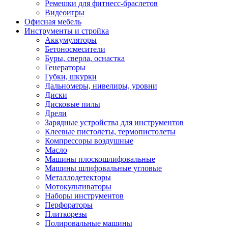
Ремешки для фитнесс-браслетов
Видеоигры
Офисная мебель
Инструменты и стройка
Аккумуляторы
Бетоносмесители
Буры, сверла, оснастка
Генераторы
Губки, шкурки
Дальномеры, нивелиры, уровни
Диски
Дисковые пилы
Дрели
Зарядные устройства для инструментов
Клеевые пистолеты, термопистолеты
Компрессоры воздушные
Масло
Машины плоскошлифовальные
Машины шлифовальные угловые
Металлодетекторы
Мотокультиваторы
Наборы инструментов
Перфораторы
Плиткорезы
Полировальные машины