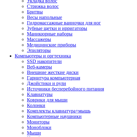
Укладка волос
Стрижка волос
Бритвы
Весы напольные
Гидромассажные ванночки для ног
Зубные щетки и ирригаторы
Маникюрные наборы
Массажеры
Медицинские приборы
Эпиляторы
Компьютеры и оргтехника
SSD накопители
Веб-камеры
Внешние жесткие диски
Гарнитура компьютерная
Джойстики и рули
Источники бесперебойного питания
Клавиатуры
Коврики для мыши
Колонки
Комплекты клавиатура+мышь
Компьютерные наушники
Мониторы
Моноблоки
Мыши