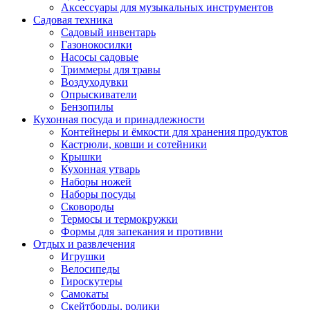
Аксессуары для музыкальных инструментов
Садовая техника
Садовый инвентарь
Газонокосилки
Насосы садовые
Триммеры для травы
Воздуходувки
Опрыскиватели
Бензопилы
Кухонная посуда и принадлежности
Контейнеры и ёмкости для хранения продуктов
Кастрюли, ковши и сотейники
Крышки
Кухонная утварь
Наборы ножей
Наборы посуды
Сковороды
Термосы и термокружки
Формы для запекания и противни
Отдых и развлечения
Игрушки
Велосипеды
Гироскутеры
Самокаты
Скейтборды, ролики