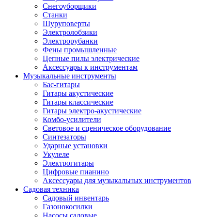
Снегоуборщики
Станки
Шуруповерты
Электролобзики
Электрорубанки
Фены промышленные
Цепные пилы электрические
Аксессуары к инструментам
Музыкальные инструменты
Бас-гитары
Гитары акустические
Гитары классические
Гитары электро-акустические
Комбо-усилители
Световое и сценическое оборудование
Синтезаторы
Ударные установки
Укулеле
Электрогитары
Цифровые пианино
Аксессуары для музыкальных инструментов
Садовая техника
Садовый инвентарь
Газонокосилки
Насосы садовые