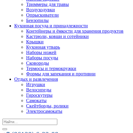
Триммеры для травы
Воздуходувки
Опрыскиватели
Бензопилы
Кухонная посуда и принадлежности
Контейнеры и ёмкости для хранения продуктов
Кастрюли, ковши и сотейники
Крышки
Кухонная утварь
Наборы ножей
Наборы посуды
Сковороды
Термосы и термокружки
Формы для запекания и противни
Отдых и развлечения
Игрушки
Велосипеды
Гироскутеры
Самокаты
Скейтборды, ролики
Электросамокаты
Search
for: