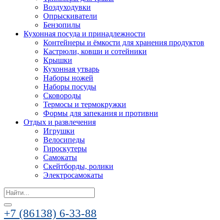
Воздуходувки
Опрыскиватели
Бензопилы
Кухонная посуда и принадлежности
Контейнеры и ёмкости для хранения продуктов
Кастрюли, ковши и сотейники
Крышки
Кухонная утварь
Наборы ножей
Наборы посуды
Сковороды
Термосы и термокружки
Формы для запекания и противни
Отдых и развлечения
Игрушки
Велосипеды
Гироскутеры
Самокаты
Скейтборды, ролики
Электросамокаты
Search
for:
+7 (86138) 6-33-88