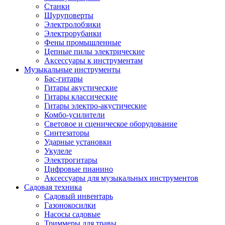
Станки
Шуруповерты
Электролобзики
Электрорубанки
Фены промышленные
Цепные пилы электрические
Аксессуары к инструментам
Музыкальные инструменты
Бас-гитары
Гитары акустические
Гитары классические
Гитары электро-акустические
Комбо-усилители
Световое и сценическое оборудование
Синтезаторы
Ударные установки
Укулеле
Электрогитары
Цифровые пианино
Аксессуары для музыкальных инструментов
Садовая техника
Садовый инвентарь
Газонокосилки
Насосы садовые
Триммеры для травы