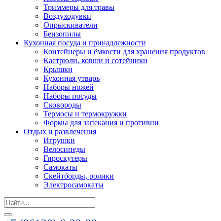
Триммеры для травы
Воздуходувки
Опрыскиватели
Бензопилы
Кухонная посуда и принадлежности
Контейнеры и ёмкости для хранения продуктов
Кастрюли, ковши и сотейники
Крышки
Кухонная утварь
Наборы ножей
Наборы посуды
Сковороды
Термосы и термокружки
Формы для запекания и противни
Отдых и развлечения
Игрушки
Велосипеды
Гироскутеры
Самокаты
Скейтборды, ролики
Электросамокаты
Search
for: