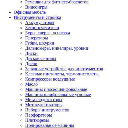
Ремешки для фитнесс-браслетов
Видеоигры
Офисная мебель
Инструменты и стройка
Аккумуляторы
Бетоносмесители
Буры, сверла, оснастка
Генераторы
Губки, шкурки
Дальномеры, нивелиры, уровни
Диски
Дисковые пилы
Дрели
Зарядные устройства для инструментов
Клеевые пистолеты, термопистолеты
Компрессоры воздушные
Масло
Машины плоскошлифовальные
Машины шлифовальные угловые
Металлодетекторы
Мотокультиваторы
Наборы инструментов
Перфораторы
Плиткорезы
Полировальные машины