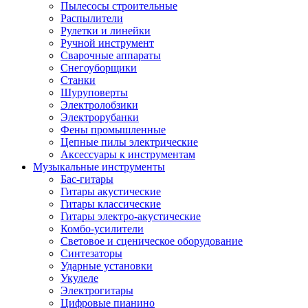
Пылесосы строительные
Распылители
Рулетки и линейки
Ручной инструмент
Сварочные аппараты
Снегоуборщики
Станки
Шуруповерты
Электролобзики
Электрорубанки
Фены промышленные
Цепные пилы электрические
Аксессуары к инструментам
Музыкальные инструменты
Бас-гитары
Гитары акустические
Гитары классические
Гитары электро-акустические
Комбо-усилители
Световое и сценическое оборудование
Синтезаторы
Ударные установки
Укулеле
Электрогитары
Цифровые пианино