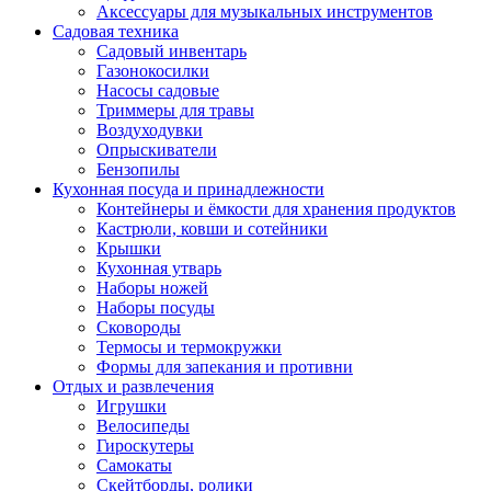
Аксессуары для музыкальных инструментов
Садовая техника
Садовый инвентарь
Газонокосилки
Насосы садовые
Триммеры для травы
Воздуходувки
Опрыскиватели
Бензопилы
Кухонная посуда и принадлежности
Контейнеры и ёмкости для хранения продуктов
Кастрюли, ковши и сотейники
Крышки
Кухонная утварь
Наборы ножей
Наборы посуды
Сковороды
Термосы и термокружки
Формы для запекания и противни
Отдых и развлечения
Игрушки
Велосипеды
Гироскутеры
Самокаты
Скейтборды, ролики