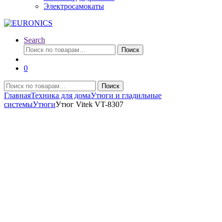
Электросамокаты
Search
Искать:
Поиск
0
Искать:
Поиск
Главная
Техника для дома
Утюги и гладильные
системы
Утюги
Утюг Vitek VT-8307