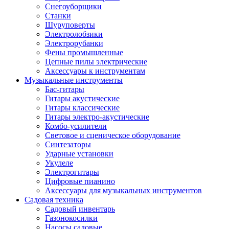
Снегоуборщики
Станки
Шуруповерты
Электролобзики
Электрорубанки
Фены промышленные
Цепные пилы электрические
Аксессуары к инструментам
Музыкальные инструменты
Бас-гитары
Гитары акустические
Гитары классические
Гитары электро-акустические
Комбо-усилители
Световое и сценическое оборудование
Синтезаторы
Ударные установки
Укулеле
Электрогитары
Цифровые пианино
Аксессуары для музыкальных инструментов
Садовая техника
Садовый инвентарь
Газонокосилки
Насосы садовые