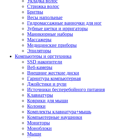
Укладка волос
Стрижка волос
Бритвы
Весы напольные
Гидромассажные ванночки для ног
Зубные щетки и ирригаторы
Маникюрные наборы
Массажеры
Медицинские приборы
Эпиляторы
Компьютеры и оргтехника
SSD накопители
Веб-камеры
Внешние жесткие диски
Гарнитура компьютерная
Джойстики и рули
Источники бесперебойного питания
Клавиатуры
Коврики для мыши
Колонки
Комплекты клавиатура+мышь
Компьютерные наушники
Мониторы
Моноблоки
Мыши