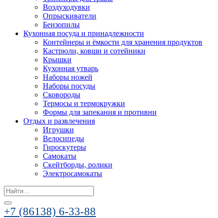
Воздуходувки
Опрыскиватели
Бензопилы
Кухонная посуда и принадлежности
Контейнеры и ёмкости для хранения продуктов
Кастрюли, ковши и сотейники
Крышки
Кухонная утварь
Наборы ножей
Наборы посуды
Сковороды
Термосы и термокружки
Формы для запекания и противни
Отдых и развлечения
Игрушки
Велосипеды
Гироскутеры
Самокаты
Скейтборды, ролики
Электросамокаты
Search
for:
+7 (86138) 6-33-88