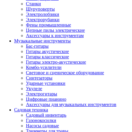
Станки
Шуруповерты
Электролобзики
Электрорубанки
Фены промышленные
Цепные пилы электрические
Аксессуары к инструментам
Музыкальные инструменты
Бас-гитары
Гитары акустические
Гитары классические
Гитары электро-акустические
Комбо-усилители
Световое и сценическое оборудование
Синтезаторы
Ударные установки
Укулеле
Электрогитары
Цифровые пианино
Аксессуары для музыкальных инструментов
Садовая техника
Садовый инвентарь
Газонокосилки
Насосы садовые
Триммеры для травы