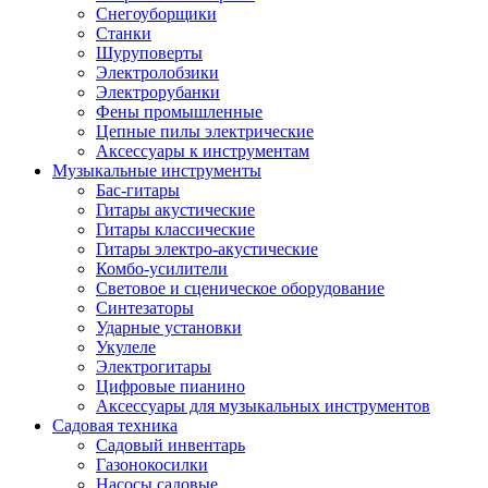
Снегоуборщики
Станки
Шуруповерты
Электролобзики
Электрорубанки
Фены промышленные
Цепные пилы электрические
Аксессуары к инструментам
Музыкальные инструменты
Бас-гитары
Гитары акустические
Гитары классические
Гитары электро-акустические
Комбо-усилители
Световое и сценическое оборудование
Синтезаторы
Ударные установки
Укулеле
Электрогитары
Цифровые пианино
Аксессуары для музыкальных инструментов
Садовая техника
Садовый инвентарь
Газонокосилки
Насосы садовые