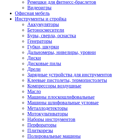
Ремешки для фитнесс-браслетов
Видеоигры
Офисная мебель
Инструменты и стройка
Аккумуляторы
Бетоносмесители
Буры, сверла, оснастка
Генераторы
Губки, шкурки
Дальномеры, нивелиры, уровни
Диски
Дисковые пилы
Дрели
Зарядные устройства для инструментов
Клеевые пистолеты, термопистолеты
Компрессоры воздушные
Масло
Машины плоскошлифовальные
Машины шлифовальные угловые
Металлодетекторы
Мотокультиваторы
Наборы инструментов
Перфораторы
Плиткорезы
Полировальные машины