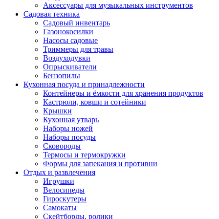
Аксессуары для музыкальных инструментов
Садовая техника
Садовый инвентарь
Газонокосилки
Насосы садовые
Триммеры для травы
Воздуходувки
Опрыскиватели
Бензопилы
Кухонная посуда и принадлежности
Контейнеры и ёмкости для хранения продуктов
Кастрюли, ковши и сотейники
Крышки
Кухонная утварь
Наборы ножей
Наборы посуды
Сковороды
Термосы и термокружки
Формы для запекания и противни
Отдых и развлечения
Игрушки
Велосипеды
Гироскутеры
Самокаты
Скейтборды, ролики