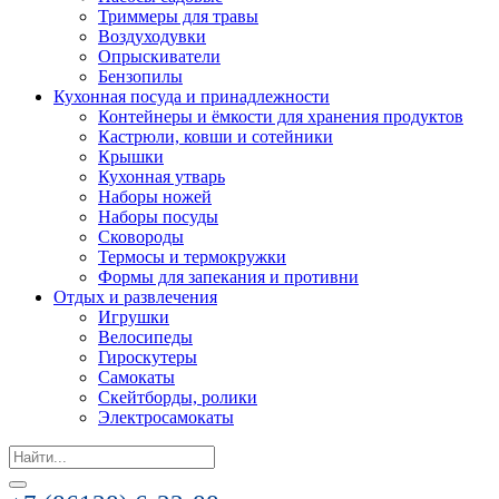
Триммеры для травы
Воздуходувки
Опрыскиватели
Бензопилы
Кухонная посуда и принадлежности
Контейнеры и ёмкости для хранения продуктов
Кастрюли, ковши и сотейники
Крышки
Кухонная утварь
Наборы ножей
Наборы посуды
Сковороды
Термосы и термокружки
Формы для запекания и противни
Отдых и развлечения
Игрушки
Велосипеды
Гироскутеры
Самокаты
Скейтборды, ролики
Электросамокаты
Search
for: