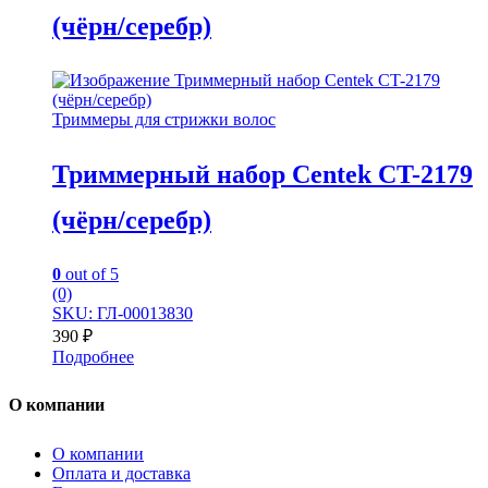
(чёрн/серебр)
Триммеры для стрижки волос
Триммерный набор Centek CT-2179
(чёрн/серебр)
0
out of 5
(0)
SKU: ГЛ-00013830
390
₽
Подробнее
О компании
О компании
Оплата и доставка