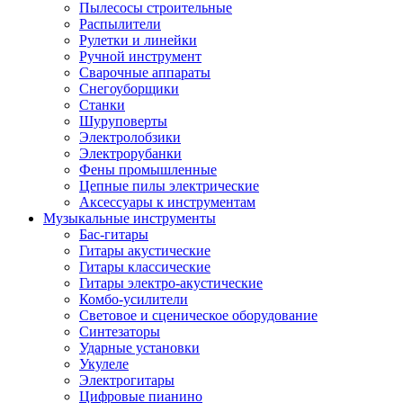
Пылесосы строительные
Распылители
Рулетки и линейки
Ручной инструмент
Сварочные аппараты
Снегоуборщики
Станки
Шуруповерты
Электролобзики
Электрорубанки
Фены промышленные
Цепные пилы электрические
Аксессуары к инструментам
Музыкальные инструменты
Бас-гитары
Гитары акустические
Гитары классические
Гитары электро-акустические
Комбо-усилители
Световое и сценическое оборудование
Синтезаторы
Ударные установки
Укулеле
Электрогитары
Цифровые пианино