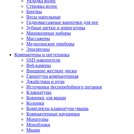
Укладка волос
Стрижка волос
Бритвы
Весы напольные
Гидромассажные ванночки для ног
Зубные щетки и ирригаторы
Маникюрные наборы
Массажеры
Медицинские приборы
Эпиляторы
Компьютеры и оргтехника
SSD накопители
Веб-камеры
Внешние жесткие диски
Гарнитура компьютерная
Джойстики и рули
Источники бесперебойного питания
Клавиатуры
Коврики для мыши
Колонки
Комплекты клавиатура+мышь
Компьютерные наушники
Мониторы
Моноблоки
Мыши