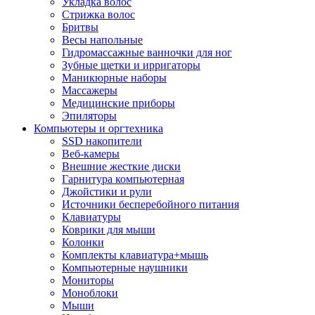
Укладка волос
Стрижка волос
Бритвы
Весы напольные
Гидромассажные ванночки для ног
Зубные щетки и ирригаторы
Маникюрные наборы
Массажеры
Медицинские приборы
Эпиляторы
Компьютеры и оргтехника
SSD накопители
Веб-камеры
Внешние жесткие диски
Гарнитура компьютерная
Джойстики и рули
Источники бесперебойного питания
Клавиатуры
Коврики для мыши
Колонки
Комплекты клавиатура+мышь
Компьютерные наушники
Мониторы
Моноблоки
Мыши