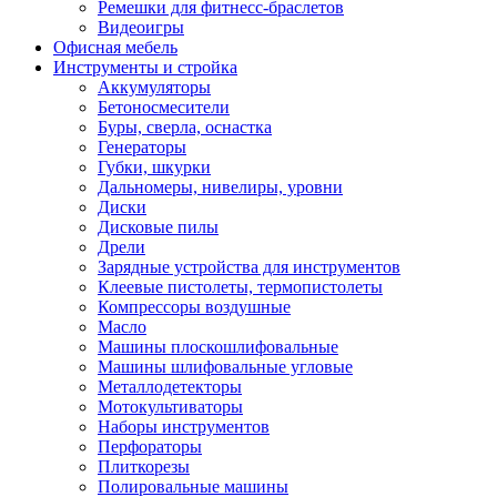
Ремешки для фитнесс-браслетов
Видеоигры
Офисная мебель
Инструменты и стройка
Аккумуляторы
Бетоносмесители
Буры, сверла, оснастка
Генераторы
Губки, шкурки
Дальномеры, нивелиры, уровни
Диски
Дисковые пилы
Дрели
Зарядные устройства для инструментов
Клеевые пистолеты, термопистолеты
Компрессоры воздушные
Масло
Машины плоскошлифовальные
Машины шлифовальные угловые
Металлодетекторы
Мотокультиваторы
Наборы инструментов
Перфораторы
Плиткорезы
Полировальные машины