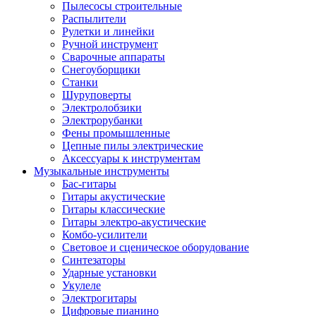
Пылесосы строительные
Распылители
Рулетки и линейки
Ручной инструмент
Сварочные аппараты
Снегоуборщики
Станки
Шуруповерты
Электролобзики
Электрорубанки
Фены промышленные
Цепные пилы электрические
Аксессуары к инструментам
Музыкальные инструменты
Бас-гитары
Гитары акустические
Гитары классические
Гитары электро-акустические
Комбо-усилители
Световое и сценическое оборудование
Синтезаторы
Ударные установки
Укулеле
Электрогитары
Цифровые пианино