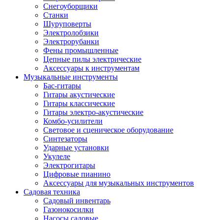
Снегоуборщики
Станки
Шуруповерты
Электролобзики
Электрорубанки
Фены промышленные
Цепные пилы электрические
Аксессуары к инструментам
Музыкальные инструменты
Бас-гитары
Гитары акустические
Гитары классические
Гитары электро-акустические
Комбо-усилители
Световое и сценическое оборудование
Синтезаторы
Ударные установки
Укулеле
Электрогитары
Цифровые пианино
Аксессуары для музыкальных инструментов
Садовая техника
Садовый инвентарь
Газонокосилки
Насосы садовые