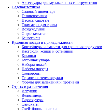
Аксессуары для музыкальных инструментов
Садовая техника
Садовый инвентарь
Газонокосилки
Насосы садовые
Триммеры для травы
Воздуходувки
Опрыскиватели
Бензопилы
Кухонная посуда и принадлежности
Контейнеры и ёмкости для хранения продуктов
Кастрюли, ковши и сотейники
Крышки
Кухонная утварь
Наборы ножей
Наборы посуды
Сковороды
Термосы и термокружки
Формы для запекания и противни
Отдых и развлечения
Игрушки
Велосипеды
Гироскутеры
Самокаты
Скейтборды, ролики