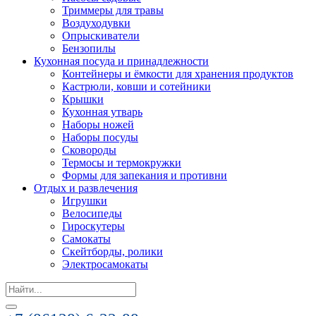
Триммеры для травы
Воздуходувки
Опрыскиватели
Бензопилы
Кухонная посуда и принадлежности
Контейнеры и ёмкости для хранения продуктов
Кастрюли, ковши и сотейники
Крышки
Кухонная утварь
Наборы ножей
Наборы посуды
Сковороды
Термосы и термокружки
Формы для запекания и противни
Отдых и развлечения
Игрушки
Велосипеды
Гироскутеры
Самокаты
Скейтборды, ролики
Электросамокаты
Search
for: