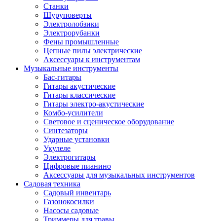
Станки
Шуруповерты
Электролобзики
Электрорубанки
Фены промышленные
Цепные пилы электрические
Аксессуары к инструментам
Музыкальные инструменты
Бас-гитары
Гитары акустические
Гитары классические
Гитары электро-акустические
Комбо-усилители
Световое и сценическое оборудование
Синтезаторы
Ударные установки
Укулеле
Электрогитары
Цифровые пианино
Аксессуары для музыкальных инструментов
Садовая техника
Садовый инвентарь
Газонокосилки
Насосы садовые
Триммеры для травы