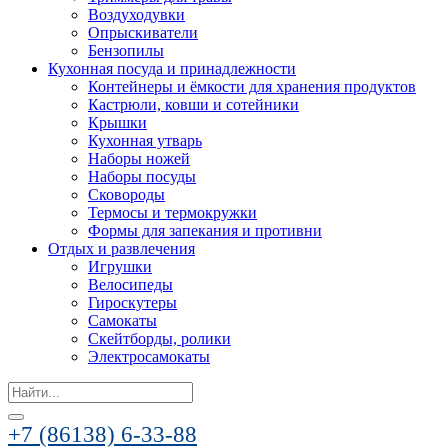
Воздуходувки
Опрыскиватели
Бензопилы
Кухонная посуда и принадлежности
Контейнеры и ёмкости для хранения продуктов
Кастрюли, ковши и сотейники
Крышки
Кухонная утварь
Наборы ножей
Наборы посуды
Сковороды
Термосы и термокружки
Формы для запекания и противни
Отдых и развлечения
Игрушки
Велосипеды
Гироскутеры
Самокаты
Скейтборды, ролики
Электросамокаты
Search
for:
+7 (86138) 6-33-88