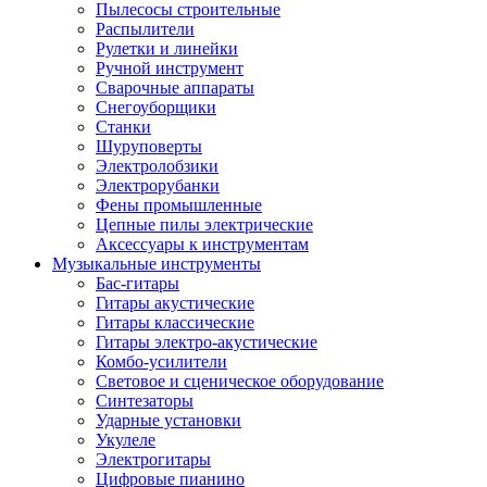
Пылесосы строительные
Распылители
Рулетки и линейки
Ручной инструмент
Сварочные аппараты
Снегоуборщики
Станки
Шуруповерты
Электролобзики
Электрорубанки
Фены промышленные
Цепные пилы электрические
Аксессуары к инструментам
Музыкальные инструменты
Бас-гитары
Гитары акустические
Гитары классические
Гитары электро-акустические
Комбо-усилители
Световое и сценическое оборудование
Синтезаторы
Ударные установки
Укулеле
Электрогитары
Цифровые пианино