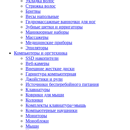
Укладка волос
Стрижка волос
Бритвы
Весы напольные
Гидромассажные ванночки для ног
Зубные щетки и ирригаторы
Маникюрные наборы
Массажеры
Медицинские приборы
Эпиляторы
Компьютеры и оргтехника
SSD накопители
Веб-камеры
Внешние жесткие диски
Гарнитура компьютерная
Джойстики и рули
Источники бесперебойного питания
Клавиатуры
Коврики для мыши
Колонки
Комплекты клавиатура+мышь
Компьютерные наушники
Мониторы
Моноблоки
Мыши