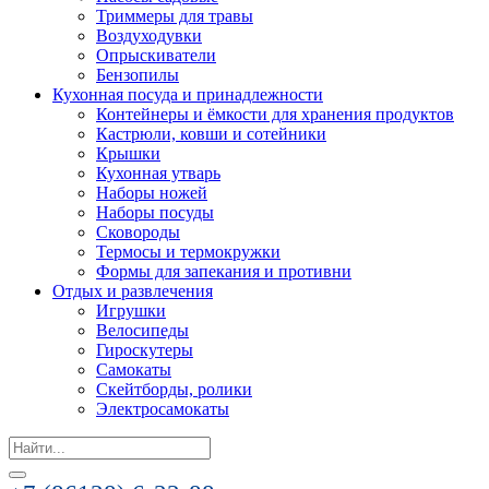
Триммеры для травы
Воздуходувки
Опрыскиватели
Бензопилы
Кухонная посуда и принадлежности
Контейнеры и ёмкости для хранения продуктов
Кастрюли, ковши и сотейники
Крышки
Кухонная утварь
Наборы ножей
Наборы посуды
Сковороды
Термосы и термокружки
Формы для запекания и противни
Отдых и развлечения
Игрушки
Велосипеды
Гироскутеры
Самокаты
Скейтборды, ролики
Электросамокаты
Search
for: