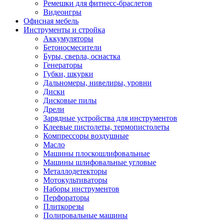
Ремешки для фитнесс-браслетов
Видеоигры
Офисная мебель
Инструменты и стройка
Аккумуляторы
Бетоносмесители
Буры, сверла, оснастка
Генераторы
Губки, шкурки
Дальномеры, нивелиры, уровни
Диски
Дисковые пилы
Дрели
Зарядные устройства для инструментов
Клеевые пистолеты, термопистолеты
Компрессоры воздушные
Масло
Машины плоскошлифовальные
Машины шлифовальные угловые
Металлодетекторы
Мотокультиваторы
Наборы инструментов
Перфораторы
Плиткорезы
Полировальные машины