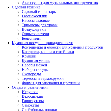
Аксессуары для музыкальных инструментов
Садовая техника
Садовый инвентарь
Газонокосилки
Насосы садовые
Триммеры для травы
Воздуходувки
Опрыскиватели
Бензопилы
Кухонная посуда и принадлежности
Контейнеры и ёмкости для хранения продуктов
Кастрюли, ковши и сотейники
Крышки
Кухонная утварь
Наборы ножей
Наборы посуды
Сковороды
Термосы и термокружки
Формы для запекания и противни
Отдых и развлечения
Игрушки
Велосипеды
Гироскутеры
Самокаты
Скейтборды, ролики