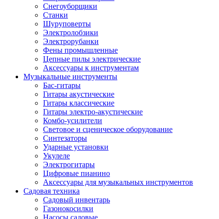
Снегоуборщики
Станки
Шуруповерты
Электролобзики
Электрорубанки
Фены промышленные
Цепные пилы электрические
Аксессуары к инструментам
Музыкальные инструменты
Бас-гитары
Гитары акустические
Гитары классические
Гитары электро-акустические
Комбо-усилители
Световое и сценическое оборудование
Синтезаторы
Ударные установки
Укулеле
Электрогитары
Цифровые пианино
Аксессуары для музыкальных инструментов
Садовая техника
Садовый инвентарь
Газонокосилки
Насосы садовые