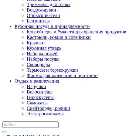
Триммеры для травы
Воздуходувки
Опрыскиватели
Бензопилы
Кухонная посуда и принадлежности
Контейнеры и ёмкости для хранения продуктов
Кастрюли, ковши и сотейники
Крышки
Кухонная утварь
Наборы ножей
Наборы посуды
Сковороды
Термосы и термокружки
Формы для запекания и противни
Отдых и развлечения
Игрушки
Велосипеды
Гироскутеры
Самокаты
Скейтборды, ролики
Электросамокаты
Search
for: