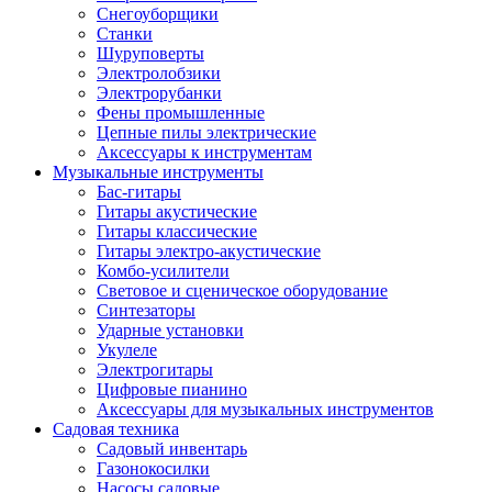
Снегоуборщики
Станки
Шуруповерты
Электролобзики
Электрорубанки
Фены промышленные
Цепные пилы электрические
Аксессуары к инструментам
Музыкальные инструменты
Бас-гитары
Гитары акустические
Гитары классические
Гитары электро-акустические
Комбо-усилители
Световое и сценическое оборудование
Синтезаторы
Ударные установки
Укулеле
Электрогитары
Цифровые пианино
Аксессуары для музыкальных инструментов
Садовая техника
Садовый инвентарь
Газонокосилки
Насосы садовые