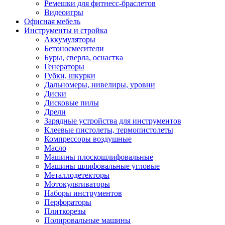
Ремешки для фитнесс-браслетов
Видеоигры
Офисная мебель
Инструменты и стройка
Аккумуляторы
Бетоносмесители
Буры, сверла, оснастка
Генераторы
Губки, шкурки
Дальномеры, нивелиры, уровни
Диски
Дисковые пилы
Дрели
Зарядные устройства для инструментов
Клеевые пистолеты, термопистолеты
Компрессоры воздушные
Масло
Машины плоскошлифовальные
Машины шлифовальные угловые
Металлодетекторы
Мотокультиваторы
Наборы инструментов
Перфораторы
Плиткорезы
Полировальные машины