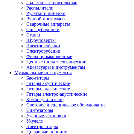
Пылесосы строительные
Распылители
Рулетки и линейки
Ручной инструмент
Сварочные аппараты
Снегоуборщики
Станки
Шуруповерты
Электролобзики
Электрорубанки
Фены промышленные
Цепные пилы электрические
Аксессуары к инструментам
Музыкальные инструменты
Бас-гитары
Гитары акустические
Гитары классические
Гитары электро-акустические
Комбо-усилители
Световое и сценическое оборудование
Синтезаторы
Ударные установки
Укулеле
Электрогитары
Цифровые пианино