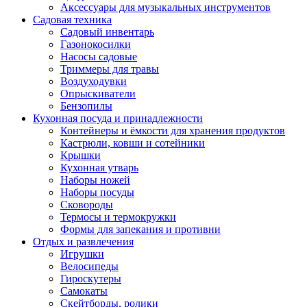
Аксессуары для музыкальных инструментов
Садовая техника
Садовый инвентарь
Газонокосилки
Насосы садовые
Триммеры для травы
Воздуходувки
Опрыскиватели
Бензопилы
Кухонная посуда и принадлежности
Контейнеры и ёмкости для хранения продуктов
Кастрюли, ковши и сотейники
Крышки
Кухонная утварь
Наборы ножей
Наборы посуды
Сковороды
Термосы и термокружки
Формы для запекания и противни
Отдых и развлечения
Игрушки
Велосипеды
Гироскутеры
Самокаты
Скейтборды, ролики