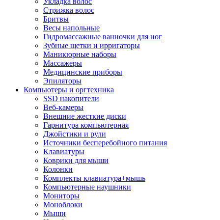
Укладка волос
Стрижка волос
Бритвы
Весы напольные
Гидромассажные ванночки для ног
Зубные щетки и ирригаторы
Маникюрные наборы
Массажеры
Медицинские приборы
Эпиляторы
Компьютеры и оргтехника
SSD накопители
Веб-камеры
Внешние жесткие диски
Гарнитура компьютерная
Джойстики и рули
Источники бесперебойного питания
Клавиатуры
Коврики для мыши
Колонки
Комплекты клавиатура+мышь
Компьютерные наушники
Мониторы
Моноблоки
Мыши