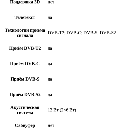
Поддержка 3D
нет
Телетекст
да
Технологии приема
DVB-T2; DVB-C; DVB-S; DVB-S2
сигнала
Приём DVB-T2
да
Приём DVB-C
да
Приём DVB-S
да
Приём DVB-S2
да
Акустическая
12 Вт (2×6 Вт)
система
Сабвуфер
нет