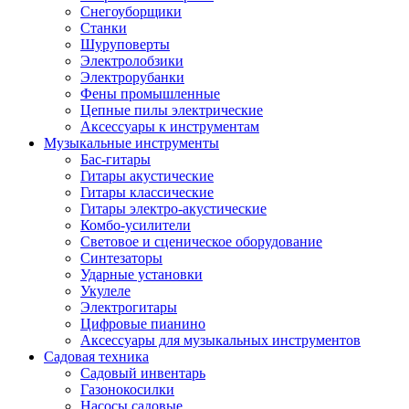
Снегоуборщики
Станки
Шуруповерты
Электролобзики
Электрорубанки
Фены промышленные
Цепные пилы электрические
Аксессуары к инструментам
Музыкальные инструменты
Бас-гитары
Гитары акустические
Гитары классические
Гитары электро-акустические
Комбо-усилители
Световое и сценическое оборудование
Синтезаторы
Ударные установки
Укулеле
Электрогитары
Цифровые пианино
Аксессуары для музыкальных инструментов
Садовая техника
Садовый инвентарь
Газонокосилки
Насосы садовые