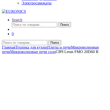
Электросамокаты
Search
Искать:
Поиск
0
Искать:
Поиск
Главная
Техника для кухни
Плиты и печи
Микроволновые
печи
Микроволновые печи соло
СВЧ Leran FMO 20D60 B