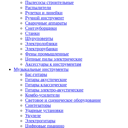
Пылесосы строительные
Распылители
Рулетки и линейки
Ручной инструмент
Сварочные аппараты
Снегоуборщики
Станки
Шуруповерты
Электролобзики
Электрорубанки
Фены промышленные
Цепные пилы электрические
Аксессуары к инструментам
Музыкальные инструменты
Бас-гитары
Гитары акустические
Гитары классические
Гитары электро-акустические
Комбо-усилители
Световое и сценическое оборудование
Синтезаторы
Ударные установки
Укулеле
Электрогитары
Цифровые пианино