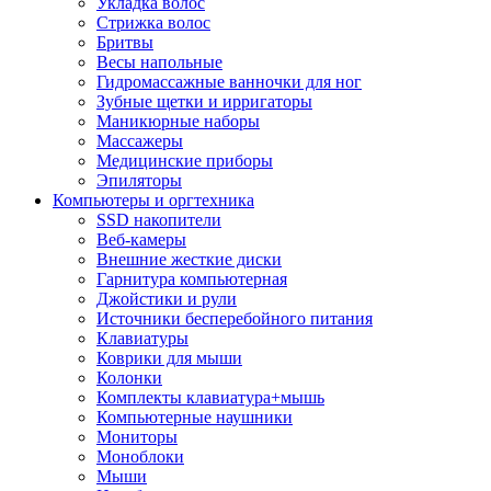
Укладка волос
Стрижка волос
Бритвы
Весы напольные
Гидромассажные ванночки для ног
Зубные щетки и ирригаторы
Маникюрные наборы
Массажеры
Медицинские приборы
Эпиляторы
Компьютеры и оргтехника
SSD накопители
Веб-камеры
Внешние жесткие диски
Гарнитура компьютерная
Джойстики и рули
Источники бесперебойного питания
Клавиатуры
Коврики для мыши
Колонки
Комплекты клавиатура+мышь
Компьютерные наушники
Мониторы
Моноблоки
Мыши