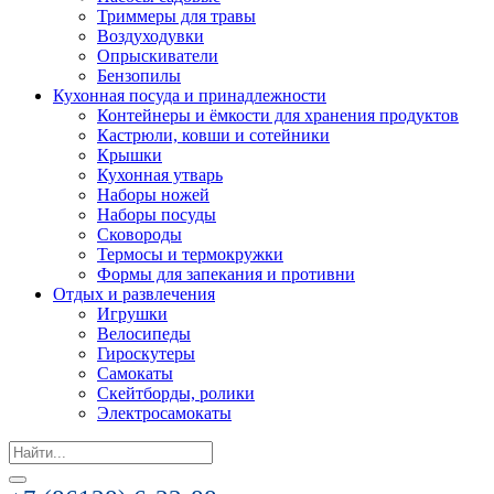
Триммеры для травы
Воздуходувки
Опрыскиватели
Бензопилы
Кухонная посуда и принадлежности
Контейнеры и ёмкости для хранения продуктов
Кастрюли, ковши и сотейники
Крышки
Кухонная утварь
Наборы ножей
Наборы посуды
Сковороды
Термосы и термокружки
Формы для запекания и противни
Отдых и развлечения
Игрушки
Велосипеды
Гироскутеры
Самокаты
Скейтборды, ролики
Электросамокаты
Search
for: