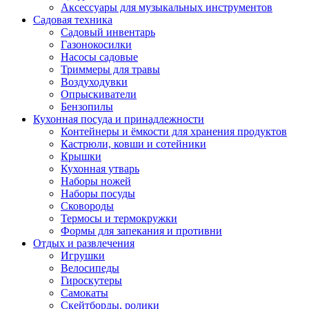
Аксессуары для музыкальных инструментов
Садовая техника
Садовый инвентарь
Газонокосилки
Насосы садовые
Триммеры для травы
Воздуходувки
Опрыскиватели
Бензопилы
Кухонная посуда и принадлежности
Контейнеры и ёмкости для хранения продуктов
Кастрюли, ковши и сотейники
Крышки
Кухонная утварь
Наборы ножей
Наборы посуды
Сковороды
Термосы и термокружки
Формы для запекания и противни
Отдых и развлечения
Игрушки
Велосипеды
Гироскутеры
Самокаты
Скейтборды, ролики