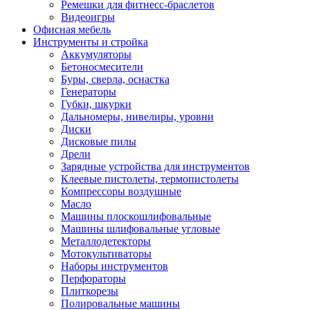
Ремешки для фитнесс-браслетов
Видеоигры
Офисная мебель
Инструменты и стройка
Аккумуляторы
Бетоносмесители
Буры, сверла, оснастка
Генераторы
Губки, шкурки
Дальномеры, нивелиры, уровни
Диски
Дисковые пилы
Дрели
Зарядные устройства для инструментов
Клеевые пистолеты, термопистолеты
Компрессоры воздушные
Масло
Машины плоскошлифовальные
Машины шлифовальные угловые
Металлодетекторы
Мотокультиваторы
Наборы инструментов
Перфораторы
Плиткорезы
Полировальные машины