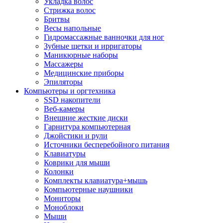
Укладка волос
Стрижка волос
Бритвы
Весы напольные
Гидромассажные ванночки для ног
Зубные щетки и ирригаторы
Маникюрные наборы
Массажеры
Медицинские приборы
Эпиляторы
Компьютеры и оргтехника
SSD накопители
Веб-камеры
Внешние жесткие диски
Гарнитура компьютерная
Джойстики и рули
Источники бесперебойного питания
Клавиатуры
Коврики для мыши
Колонки
Комплекты клавиатура+мышь
Компьютерные наушники
Мониторы
Моноблоки
Мыши