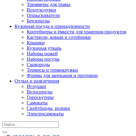
Триммеры для травы
Воздуходувки
Опрыскиватели
Бензопилы
Кухонная посуда и принадлежности
Контейнеры и ёмкости для хранения продуктов
Кастрюли, ковши и сотейники
Крышки
Кухонная утварь
Наборы ножей
Наборы посуды
Сковороды
Термосы и термокружки
Формы для запекания и противни
Отдых и развлечения
Игрушки
Велосипеды
Гироскутеры
Самокаты
Скейтборды, ролики
Электросамокаты
Search
for: