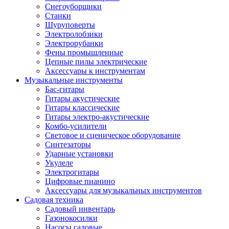
Снегоуборщики
Станки
Шуруповерты
Электролобзики
Электрорубанки
Фены промышленные
Цепные пилы электрические
Аксессуары к инструментам
Музыкальные инструменты
Бас-гитары
Гитары акустические
Гитары классические
Гитары электро-акустические
Комбо-усилители
Световое и сценическое оборудование
Синтезаторы
Ударные установки
Укулеле
Электрогитары
Цифровые пианино
Аксессуары для музыкальных инструментов
Садовая техника
Садовый инвентарь
Газонокосилки
Насосы садовые