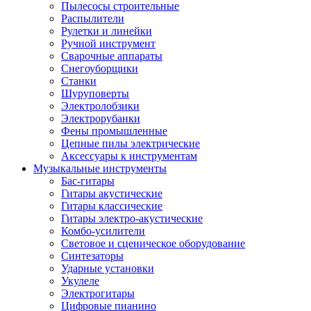
Пылесосы строительные
Распылители
Рулетки и линейки
Ручной инструмент
Сварочные аппараты
Снегоуборщики
Станки
Шуруповерты
Электролобзики
Электрорубанки
Фены промышленные
Цепные пилы электрические
Аксессуары к инструментам
Музыкальные инструменты
Бас-гитары
Гитары акустические
Гитары классические
Гитары электро-акустические
Комбо-усилители
Световое и сценическое оборудование
Синтезаторы
Ударные установки
Укулеле
Электрогитары
Цифровые пианино