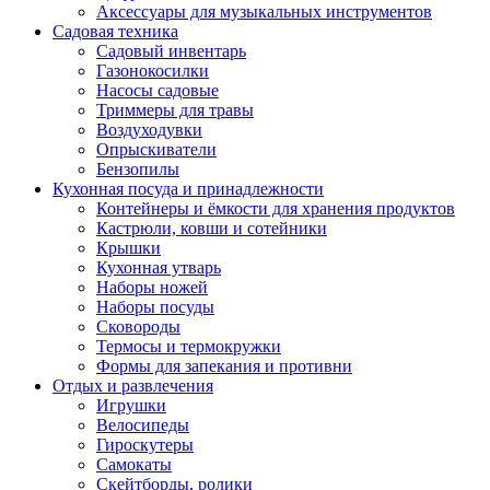
Аксессуары для музыкальных инструментов
Садовая техника
Садовый инвентарь
Газонокосилки
Насосы садовые
Триммеры для травы
Воздуходувки
Опрыскиватели
Бензопилы
Кухонная посуда и принадлежности
Контейнеры и ёмкости для хранения продуктов
Кастрюли, ковши и сотейники
Крышки
Кухонная утварь
Наборы ножей
Наборы посуды
Сковороды
Термосы и термокружки
Формы для запекания и противни
Отдых и развлечения
Игрушки
Велосипеды
Гироскутеры
Самокаты
Скейтборды, ролики