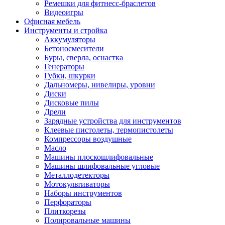
Ремешки для фитнесс-браслетов
Видеоигры
Офисная мебель
Инструменты и стройка
Аккумуляторы
Бетоносмесители
Буры, сверла, оснастка
Генераторы
Губки, шкурки
Дальномеры, нивелиры, уровни
Диски
Дисковые пилы
Дрели
Зарядные устройства для инструментов
Клеевые пистолеты, термопистолеты
Компрессоры воздушные
Масло
Машины плоскошлифовальные
Машины шлифовальные угловые
Металлодетекторы
Мотокультиваторы
Наборы инструментов
Перфораторы
Плиткорезы
Полировальные машины