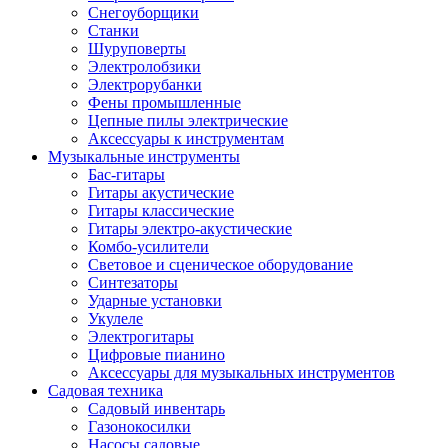
Снегоуборщики
Станки
Шуруповерты
Электролобзики
Электрорубанки
Фены промышленные
Цепные пилы электрические
Аксессуары к инструментам
Музыкальные инструменты
Бас-гитары
Гитары акустические
Гитары классические
Гитары электро-акустические
Комбо-усилители
Световое и сценическое оборудование
Синтезаторы
Ударные установки
Укулеле
Электрогитары
Цифровые пианино
Аксессуары для музыкальных инструментов
Садовая техника
Садовый инвентарь
Газонокосилки
Насосы садовые