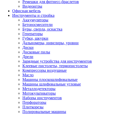
Ремешки для фитнесс-браслетов
Видеоигры
Офисная мебель
Инструменты и стройка
Аккумуляторы
Бетоносмесители
Буры, сверла, оснастка
Генераторы
Губки, шкурки
Дальномеры, нивелиры, уровни
Диски
Дисковые пилы
Дрели
Зарядные устройства для инструментов
Клеевые пистолеты, термопистолеты
Компрессоры воздушные
Масло
Машины плоскошлифовальные
Машины шлифовальные угловые
Металлодетекторы
Мотокультиваторы
Наборы инструментов
Перфораторы
Плиткорезы
Полировальные машины