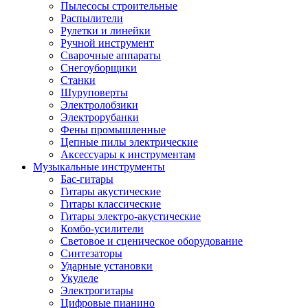
Пылесосы строительные
Распылители
Рулетки и линейки
Ручной инструмент
Сварочные аппараты
Снегоуборщики
Станки
Шуруповерты
Электролобзики
Электрорубанки
Фены промышленные
Цепные пилы электрические
Аксессуары к инструментам
Музыкальные инструменты
Бас-гитары
Гитары акустические
Гитары классические
Гитары электро-акустические
Комбо-усилители
Световое и сценическое оборудование
Синтезаторы
Ударные установки
Укулеле
Электрогитары
Цифровые пианино