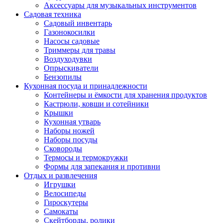
Аксессуары для музыкальных инструментов
Садовая техника
Садовый инвентарь
Газонокосилки
Насосы садовые
Триммеры для травы
Воздуходувки
Опрыскиватели
Бензопилы
Кухонная посуда и принадлежности
Контейнеры и ёмкости для хранения продуктов
Кастрюли, ковши и сотейники
Крышки
Кухонная утварь
Наборы ножей
Наборы посуды
Сковороды
Термосы и термокружки
Формы для запекания и противни
Отдых и развлечения
Игрушки
Велосипеды
Гироскутеры
Самокаты
Скейтборды, ролики