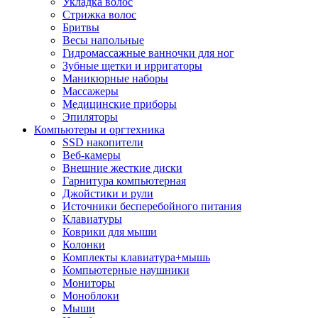
Укладка волос
Стрижка волос
Бритвы
Весы напольные
Гидромассажные ванночки для ног
Зубные щетки и ирригаторы
Маникюрные наборы
Массажеры
Медицинские приборы
Эпиляторы
Компьютеры и оргтехника
SSD накопители
Веб-камеры
Внешние жесткие диски
Гарнитура компьютерная
Джойстики и рули
Источники бесперебойного питания
Клавиатуры
Коврики для мыши
Колонки
Комплекты клавиатура+мышь
Компьютерные наушники
Мониторы
Моноблоки
Мыши