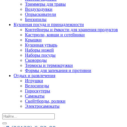
Триммеры для травы
Воздуходувки
Опрыскиватели
Бензопилы
Кухонная посуда и принадлежности
Контейнеры и ёмкости для хранения продуктов
Кастрюли, ковши и сотейники
Крышки
Кухонная утварь
Наборы ножей
Наборы посуды
Сковороды
Термосы и термокружки
Формы для запекания и противни
Отдых и развлечения
Игрушки
Велосипеды
Гироскутеры
Самокаты
Скейтборды, ролики
Электросамокаты
Search
for: