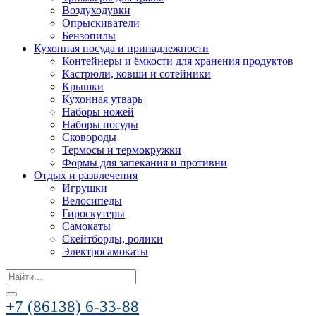
Воздуходувки
Опрыскиватели
Бензопилы
Кухонная посуда и принадлежности
Контейнеры и ёмкости для хранения продуктов
Кастрюли, ковши и сотейники
Крышки
Кухонная утварь
Наборы ножей
Наборы посуды
Сковороды
Термосы и термокружки
Формы для запекания и противни
Отдых и развлечения
Игрушки
Велосипеды
Гироскутеры
Самокаты
Скейтборды, ролики
Электросамокаты
Search
for:
+7 (86138) 6-33-88