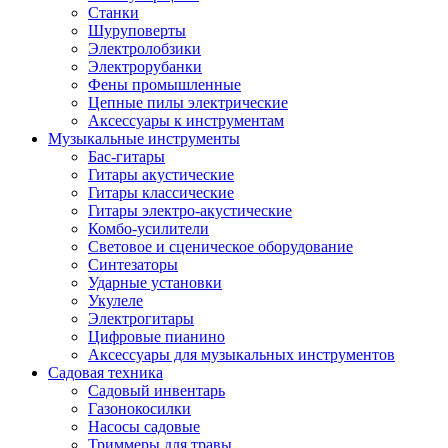
Станки
Шуруповерты
Электролобзики
Электрорубанки
Фены промышленные
Цепные пилы электрические
Аксессуары к инструментам
Музыкальные инструменты
Бас-гитары
Гитары акустические
Гитары классические
Гитары электро-акустические
Комбо-усилители
Световое и сценическое оборудование
Синтезаторы
Ударные установки
Укулеле
Электрогитары
Цифровые пианино
Аксессуары для музыкальных инструментов
Садовая техника
Садовый инвентарь
Газонокосилки
Насосы садовые
Триммеры для травы