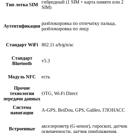
гибридный (1 SIM + карта памяти или 2
Тип лотка SIM
SIM)
разблокировка по отпечатку пальца,
Аутентификация
разблокировка по лицу
Стандарт WiFi
802.11 a/b/g/n/ac
Стандарт
v5.3
Bluetooth
Модуль NFC
есть
Прочие
теxнологии
OTG, Wi-Fi Direct
передачи данныx
Система
A-GPS, BeiDou, GPS, Galileo, ГЛОНАСС
навигации
акселерометр (G-sensor), гироскоп, датчик
Встроенные
освещенности, датчик приближения,