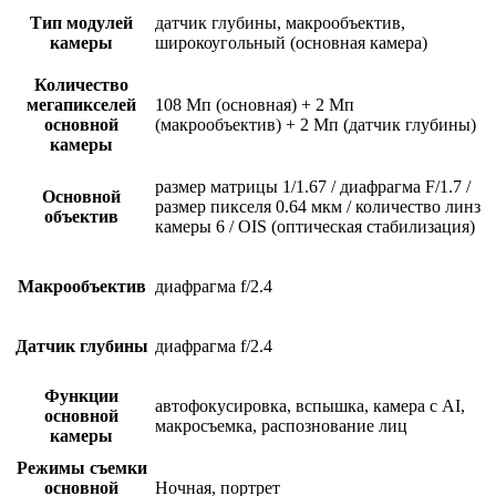
Тип модулей
датчик глубины, макрообъектив,
камеры
широкоугольный (основная камера)
Количество
мегапикселей
108 Мп (основная) + 2 Мп
основной
(макрообъектив) + 2 Мп (датчик глубины)
камеры
размер матрицы 1/1.67 / диафрагма F/1.7 /
Основной
размер пикселя 0.64 мкм / количество линз
объектив
камеры 6 / OIS (оптическая стабилизация)
Макрообъектив
диафрагма f/2.4
Датчик глубины
диафрагма f/2.4
Функции
автофокусировка, вспышка, камера с AI,
основной
макросъемка, распознование лиц
камеры
Режимы съемки
основной
Ночная, портрет