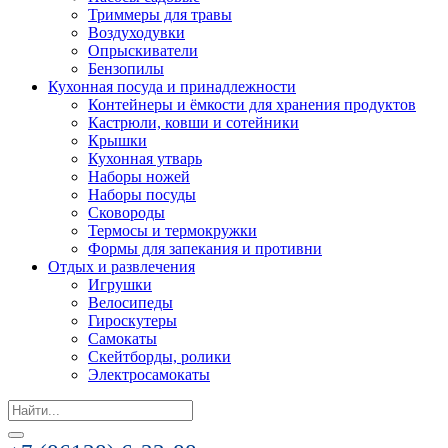
Триммеры для травы
Воздуходувки
Опрыскиватели
Бензопилы
Кухонная посуда и принадлежности
Контейнеры и ёмкости для хранения продуктов
Кастрюли, ковши и сотейники
Крышки
Кухонная утварь
Наборы ножей
Наборы посуды
Сковороды
Термосы и термокружки
Формы для запекания и противни
Отдых и развлечения
Игрушки
Велосипеды
Гироскутеры
Самокаты
Скейтборды, ролики
Электросамокаты
Search
for: