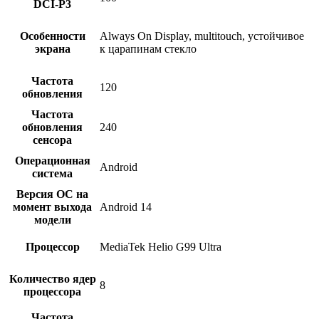
DCI-P3
Особенности
Always On Display, multitouch, устойчивое
экрана
к царапинам стекло
Частота
120
обновления
Частота
обновления
240
сенсора
Операционная
Android
система
Версия ОС на
момент выхода
Android 14
модели
Процессор
MediaTek Helio G99 Ultra
Количество ядер
8
процессора
Частота