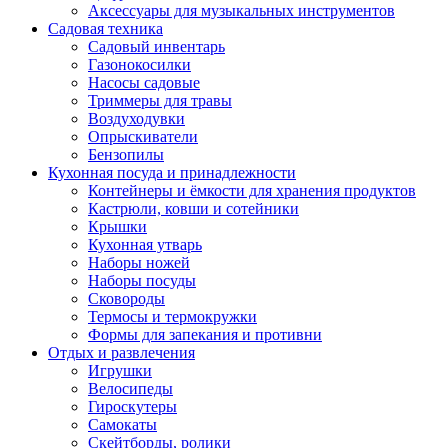
Аксессуары для музыкальных инструментов
Садовая техника
Садовый инвентарь
Газонокосилки
Насосы садовые
Триммеры для травы
Воздуходувки
Опрыскиватели
Бензопилы
Кухонная посуда и принадлежности
Контейнеры и ёмкости для хранения продуктов
Кастрюли, ковши и сотейники
Крышки
Кухонная утварь
Наборы ножей
Наборы посуды
Сковороды
Термосы и термокружки
Формы для запекания и противни
Отдых и развлечения
Игрушки
Велосипеды
Гироскутеры
Самокаты
Скейтборды, ролики