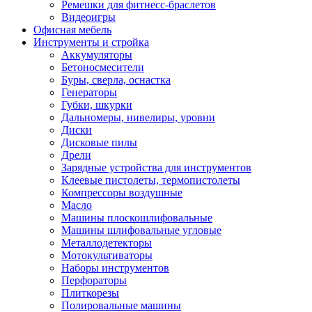
Ремешки для фитнесс-браслетов
Видеоигры
Офисная мебель
Инструменты и стройка
Аккумуляторы
Бетоносмесители
Буры, сверла, оснастка
Генераторы
Губки, шкурки
Дальномеры, нивелиры, уровни
Диски
Дисковые пилы
Дрели
Зарядные устройства для инструментов
Клеевые пистолеты, термопистолеты
Компрессоры воздушные
Масло
Машины плоскошлифовальные
Машины шлифовальные угловые
Металлодетекторы
Мотокультиваторы
Наборы инструментов
Перфораторы
Плиткорезы
Полировальные машины