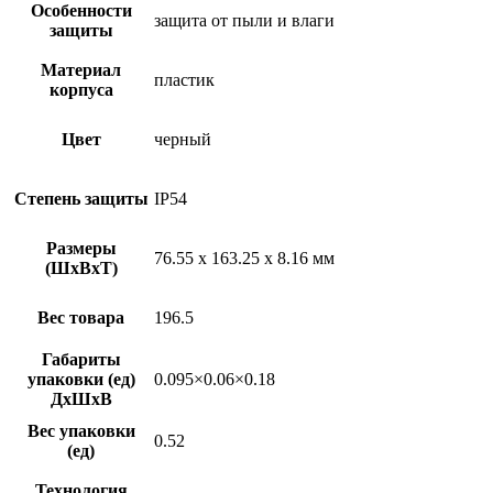
Особенности
защита от пыли и влаги
защиты
Материал
пластик
корпуса
Цвет
черный
Степень защиты
IP54
Размеры
76.55 х 163.25 х 8.16 мм
(ШхВхТ)
Вес товара
196.5
Габариты
упаковки (ед)
0.095×0.06×0.18
ДхШхВ
Вес упаковки
0.52
(ед)
Технология