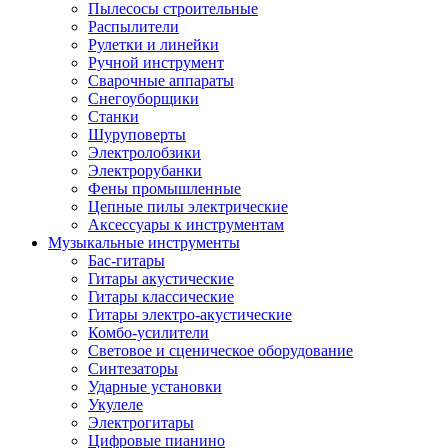
Пылесосы строительные
Распылители
Рулетки и линейки
Ручной инструмент
Сварочные аппараты
Снегоуборщики
Станки
Шуруповерты
Электролобзики
Электрорубанки
Фены промышленные
Цепные пилы электрические
Аксессуары к инструментам
Музыкальные инструменты
Бас-гитары
Гитары акустические
Гитары классические
Гитары электро-акустические
Комбо-усилители
Световое и сценическое оборудование
Синтезаторы
Ударные установки
Укулеле
Электрогитары
Цифровые пианино