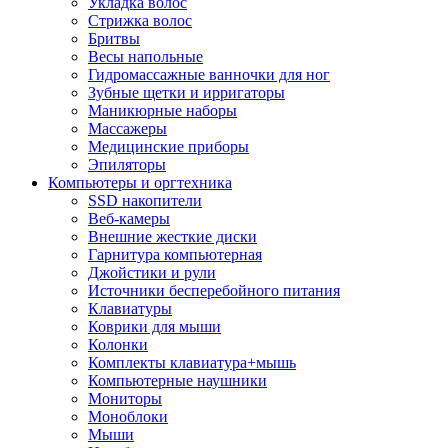
Укладка волос
Стрижка волос
Бритвы
Весы напольные
Гидромассажные ванночки для ног
Зубные щетки и ирригаторы
Маникюрные наборы
Массажеры
Медицинские приборы
Эпиляторы
Компьютеры и оргтехника
SSD накопители
Веб-камеры
Внешние жесткие диски
Гарнитура компьютерная
Джойстики и рули
Источники бесперебойного питания
Клавиатуры
Коврики для мыши
Колонки
Комплекты клавиатура+мышь
Компьютерные наушники
Мониторы
Моноблоки
Мыши