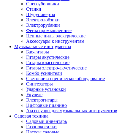
Снегоуборщики
Станки
Шуруповерты
Электролобзики
Электрорубанки
Фены промышленные
Цепные пилы электрические
Аксессуары к инструментам
Музыкальные инструменты
Бас-гитары
Гитары акустические
Гитары классические
Гитары электро-акустические
Комбо-усилители
Световое и сценическое оборудование
Синтезаторы
Ударные установки
Укулеле
Электрогитары
Цифровые пианино
Аксессуары для музыкальных инструментов
Садовая техника
Садовый инвентарь
Газонокосилки
Насосы садовые