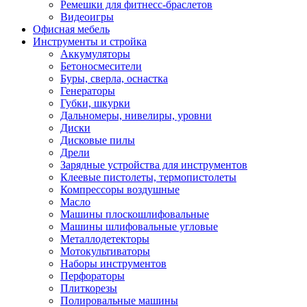
Ремешки для фитнесс-браслетов
Видеоигры
Офисная мебель
Инструменты и стройка
Аккумуляторы
Бетоносмесители
Буры, сверла, оснастка
Генераторы
Губки, шкурки
Дальномеры, нивелиры, уровни
Диски
Дисковые пилы
Дрели
Зарядные устройства для инструментов
Клеевые пистолеты, термопистолеты
Компрессоры воздушные
Масло
Машины плоскошлифовальные
Машины шлифовальные угловые
Металлодетекторы
Мотокультиваторы
Наборы инструментов
Перфораторы
Плиткорезы
Полировальные машины