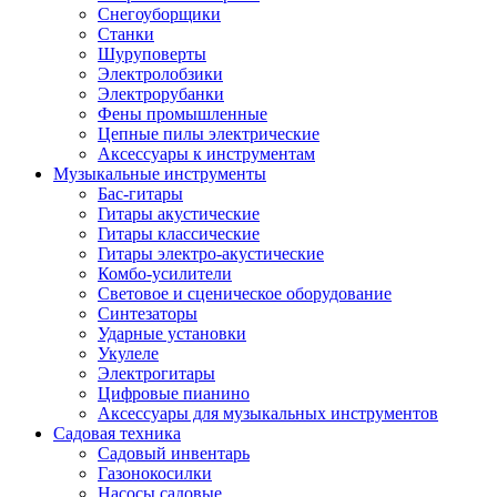
Снегоуборщики
Станки
Шуруповерты
Электролобзики
Электрорубанки
Фены промышленные
Цепные пилы электрические
Аксессуары к инструментам
Музыкальные инструменты
Бас-гитары
Гитары акустические
Гитары классические
Гитары электро-акустические
Комбо-усилители
Световое и сценическое оборудование
Синтезаторы
Ударные установки
Укулеле
Электрогитары
Цифровые пианино
Аксессуары для музыкальных инструментов
Садовая техника
Садовый инвентарь
Газонокосилки
Насосы садовые