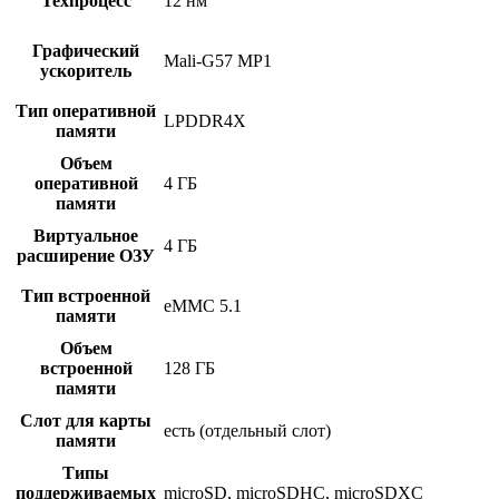
Техпроцесс
12 нм
Графический
Mali-G57 MP1
ускоритель
Тип оперативной
LPDDR4X
памяти
Объем
оперативной
4 ГБ
памяти
Виртуальное
4 ГБ
расширение ОЗУ
Тип встроенной
eMMC 5.1
памяти
Объем
встроенной
128 ГБ
памяти
Слот для карты
есть (отдельный слот)
памяти
Типы
поддерживаемых
microSD, microSDHC, microSDXC