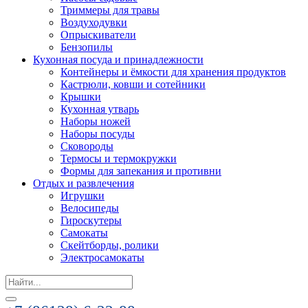
Триммеры для травы
Воздуходувки
Опрыскиватели
Бензопилы
Кухонная посуда и принадлежности
Контейнеры и ёмкости для хранения продуктов
Кастрюли, ковши и сотейники
Крышки
Кухонная утварь
Наборы ножей
Наборы посуды
Сковороды
Термосы и термокружки
Формы для запекания и противни
Отдых и развлечения
Игрушки
Велосипеды
Гироскутеры
Самокаты
Скейтборды, ролики
Электросамокаты
Search
for: