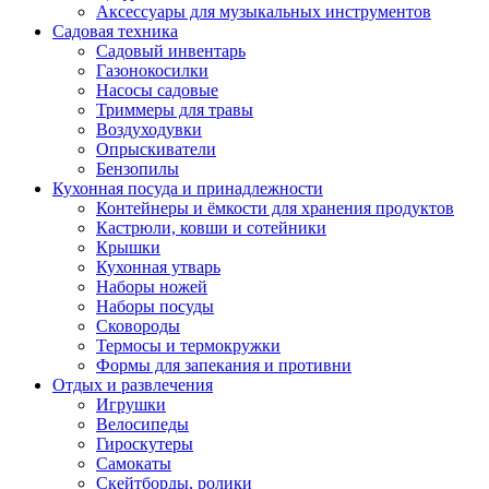
Аксессуары для музыкальных инструментов
Садовая техника
Садовый инвентарь
Газонокосилки
Насосы садовые
Триммеры для травы
Воздуходувки
Опрыскиватели
Бензопилы
Кухонная посуда и принадлежности
Контейнеры и ёмкости для хранения продуктов
Кастрюли, ковши и сотейники
Крышки
Кухонная утварь
Наборы ножей
Наборы посуды
Сковороды
Термосы и термокружки
Формы для запекания и противни
Отдых и развлечения
Игрушки
Велосипеды
Гироскутеры
Самокаты
Скейтборды, ролики