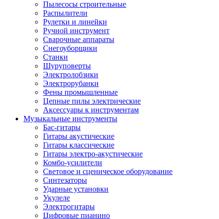
Пылесосы строительные
Распылители
Рулетки и линейки
Ручной инструмент
Сварочные аппараты
Снегоуборщики
Станки
Шуруповерты
Электролобзики
Электрорубанки
Фены промышленные
Цепные пилы электрические
Аксессуары к инструментам
Музыкальные инструменты
Бас-гитары
Гитары акустические
Гитары классические
Гитары электро-акустические
Комбо-усилители
Световое и сценическое оборудование
Синтезаторы
Ударные установки
Укулеле
Электрогитары
Цифровые пианино