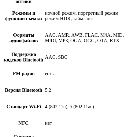
оптики
Режимы и
ночной режим, портретный режим,
функции съемки
режим HDR, таймлапс
Форматы
AAC, AMR, AWB, FLAC, M4A, MID,
аудиофайлов
MIDI, MP3, OGA, OGG, OTA, RTX
Поддержка
AAC, SBC
кодеков Bluetooth
FM радио
есть
Версия Bluetooth
5.2
Стандарт Wi-Fi
4 (802.11n), 5 (802.11ac)
NFC
нет
Системы