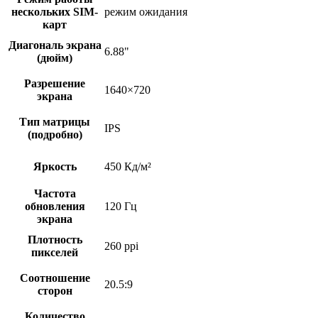
нескольких SIM-
режим ожидания
карт
Диагональ экрана
6.88"
(дюйм)
Разрешение
1640×720
экрана
Тип матрицы
IPS
(подробно)
Яркость
450 Кд/м²
Частота
обновления
120 Гц
экрана
Плотность
260 ppi
пикселей
Соотношение
20.5:9
сторон
Количество