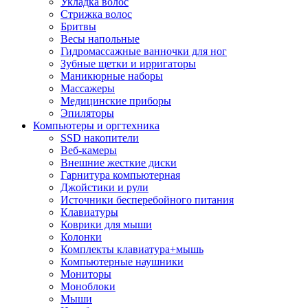
Укладка волос
Стрижка волос
Бритвы
Весы напольные
Гидромассажные ванночки для ног
Зубные щетки и ирригаторы
Маникюрные наборы
Массажеры
Медицинские приборы
Эпиляторы
Компьютеры и оргтехника
SSD накопители
Веб-камеры
Внешние жесткие диски
Гарнитура компьютерная
Джойстики и рули
Источники бесперебойного питания
Клавиатуры
Коврики для мыши
Колонки
Комплекты клавиатура+мышь
Компьютерные наушники
Мониторы
Моноблоки
Мыши