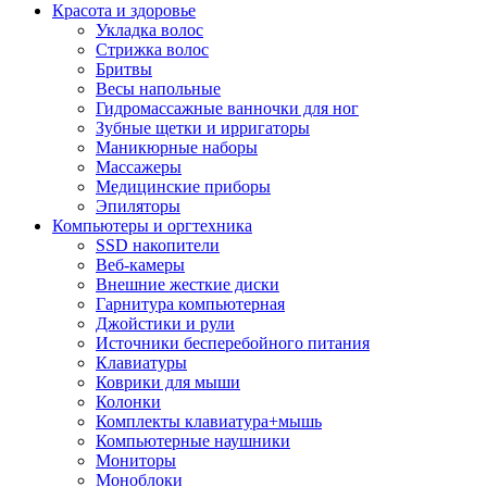
Красота и здоровье
Укладка волос
Стрижка волос
Бритвы
Весы напольные
Гидромассажные ванночки для ног
Зубные щетки и ирригаторы
Маникюрные наборы
Массажеры
Медицинские приборы
Эпиляторы
Компьютеры и оргтехника
SSD накопители
Веб-камеры
Внешние жесткие диски
Гарнитура компьютерная
Джойстики и рули
Источники бесперебойного питания
Клавиатуры
Коврики для мыши
Колонки
Комплекты клавиатура+мышь
Компьютерные наушники
Мониторы
Моноблоки