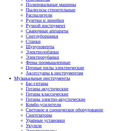
Полировальные машины
Пылесосы строительные
Распылители
Рулетки и линейки
Ручной инструмент
Сварочные аппараты
Снегоуборщики
Станки
Шуруповерты
Электролобзики
Электрорубанки
Фены промышленные
Цепные пилы электрические
Аксессуары к инструментам
Музыкальные инструменты
Бас-гитары
Гитары акустические
Гитары классические
Гитары электро-акустические
Комбо-усилители
Световое и сценическое оборудование
Синтезаторы
Ударные установки
Укулеле
Электрогитары