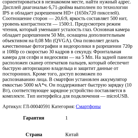
сориентироваться в незнакомом месте, найти нужный адрес.
Дисплей диагональю 6,71-дюйма выполнен по технологии
IPS и обладает разрешением HD+ (1650х720 пикселей).
Соотношение сторон — 20,6:9, яркость составляет 500 нит,
уровень контрастности — 1500:1. Предусмотрен режим
чтения, который уменьшит усталость глаз. Основная камера
обладает разрешением 50 Мп, оснащена дополнительным
объективом на 0,08 Мп (QVGA). Она позволяет делать
качественные фотографии и видеоролики в разрешении 720p
и 1080p со скоростью 30 кадров в секунду. Фронтальная
камера для селфи и видеосвязи — на 5 Мп. На задней панели
расположен сканер отпечатков пальцев, который обеспечит
быструю авторизацию владельца и защитит данные от
посторонних. Кроме того, доступ возможен по
распознаванию лица. В смартфон установлен аккумулятор
емкостью 5000 мА*ч. Он поддерживает быструю зарядку (10
Вт), соответствующее зарядное устройство поставляется в
комплекте. Тип интерфейса для подключения — microUSB.
Артикул:
ГЛ-00040591
Категория:
Смартфоны
Гарантия
1
Страна
Китай