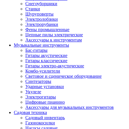
Снегоуборщики
Станки
Шуруповерты
Электролобзики
Электрорубанки
Фены промышленные
Цепные пилы электрические
Аксессуары к инструментам
Музыкальные инструменты
Бас-гитары
Гитары акустические
Гитары классические
Гитары электро-акустические
Комбо-усилители
Световое и сценическое оборудование
Синтезаторы
Ударные установки
Укулеле
Электрогитары
Цифровые пианино
Аксессуары для музыкальных инструментов
Садовая техника
Садовый инвентарь
Газонокосилки
Насосы садовые