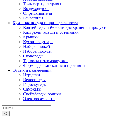
Триммеры для травы
Воздуходувки
Опрыскиватели
Бензопилы
Кухонная посуда и принадлежности
Контейнеры и ёмкости для хранения продуктов
Кастрюли, ковши и сотейники
Крышки
Кухонная утварь
Наборы ножей
Наборы посуды
Сковороды
Термосы и термокружки
Формы для запекания и противни
Отдых и развлечения
Игрушки
Велосипеды
Гироскутеры
Самокаты
Скейтборды, ролики
Электросамокаты
Search
for: