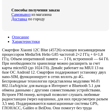
Способы получения заказа
Самовывоз
из магазина
Доставка
по городу
Описание
Характеристики
Смартфон Xiaomi 12C Blue (45726) оснащен восьмиядерным
процессором MediaTek Helio G85 частотой 2×2 ГГц + 6×1,8
ГГц. Объем оперативной памяти — 3 Гб, встроенной — 64 Гб.
При необходимости хранилище можно расширить за счет
карты microSD (до 1024 Гб). Девайс работает на MIUI 13 на
базе ОС Android 12. Смартфон поддерживает установку двух
nano-SIM, функционирует в сетях вплоть до 4G.
Беспроводные технологии представлены модулями Wi-Fi
802.11a/b/g/n/ac для выхода в Интернет и Bluetooth 5.1 для
обмена данными с другими совместимыми устройствами.
Встроен FM-тюнер, который позволит слушать любимые
радиостанции (через наушники, для них предусмотрен разъем
3,5 мм). Поддерживаются навигационные системы GPS,
ГЛОНАСС, Galileo и BeiDou. Они помогут без труда