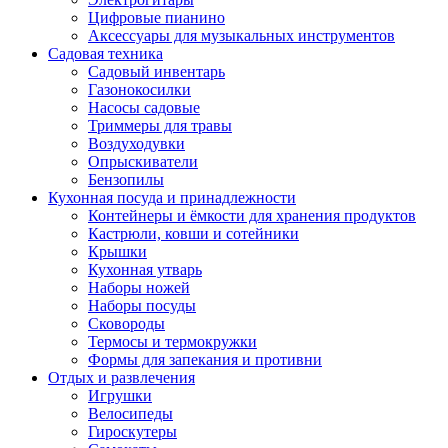
Цифровые пианино
Аксессуары для музыкальных инструментов
Садовая техника
Садовый инвентарь
Газонокосилки
Насосы садовые
Триммеры для травы
Воздуходувки
Опрыскиватели
Бензопилы
Кухонная посуда и принадлежности
Контейнеры и ёмкости для хранения продуктов
Кастрюли, ковши и сотейники
Крышки
Кухонная утварь
Наборы ножей
Наборы посуды
Сковороды
Термосы и термокружки
Формы для запекания и противни
Отдых и развлечения
Игрушки
Велосипеды
Гироскутеры