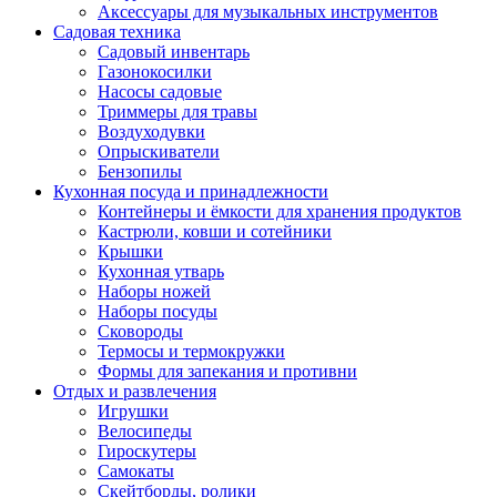
Аксессуары для музыкальных инструментов
Садовая техника
Садовый инвентарь
Газонокосилки
Насосы садовые
Триммеры для травы
Воздуходувки
Опрыскиватели
Бензопилы
Кухонная посуда и принадлежности
Контейнеры и ёмкости для хранения продуктов
Кастрюли, ковши и сотейники
Крышки
Кухонная утварь
Наборы ножей
Наборы посуды
Сковороды
Термосы и термокружки
Формы для запекания и противни
Отдых и развлечения
Игрушки
Велосипеды
Гироскутеры
Самокаты
Скейтборды, ролики