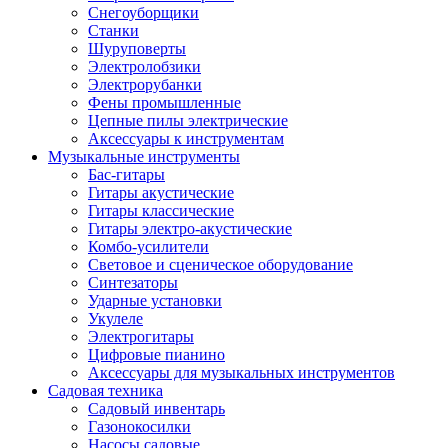
Снегоуборщики
Станки
Шуруповерты
Электролобзики
Электрорубанки
Фены промышленные
Цепные пилы электрические
Аксессуары к инструментам
Музыкальные инструменты
Бас-гитары
Гитары акустические
Гитары классические
Гитары электро-акустические
Комбо-усилители
Световое и сценическое оборудование
Синтезаторы
Ударные установки
Укулеле
Электрогитары
Цифровые пианино
Аксессуары для музыкальных инструментов
Садовая техника
Садовый инвентарь
Газонокосилки
Насосы садовые