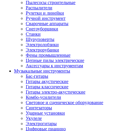
Пылесосы строительные
Распылители
Рулетки и линейки
Ручной инструмент
Сварочные аппараты
Снегоуборщики
Станки
Шуруповерты
Электролобзики
Электрорубанки
Фены промышленные
Цепные пилы электрические
Аксессуары к инструментам
Музыкальные инструменты
Бас-гитары
Гитары акустические
Гитары классические
Гитары электро-акустические
Комбо-усилители
Световое и сценическое оборудование
Синтезаторы
Ударные установки
Укулеле
Электрогитары
Цифровые пианино