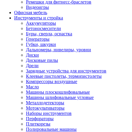
Ремешки для фитнесс-браслетов
Видеоигры
Офисная мебель
Инструменты и стройка
Аккумуляторы
Бетоносмесители
Буры, сверла, оснастка
Генераторы
Губки, шкурки
Дальномеры, нивелиры, уровни
Диски
Дисковые пилы
Дрели
Зарядные устройства для инструментов
Клеевые пистолеты, термопистолеты
Компрессоры воздушные
Масло
Машины плоскошлифовальные
Машины шлифовальные угловые
Металлодетекторы
Мотокультиваторы
Наборы инструментов
Перфораторы
Плиткорезы
Полировальные машины