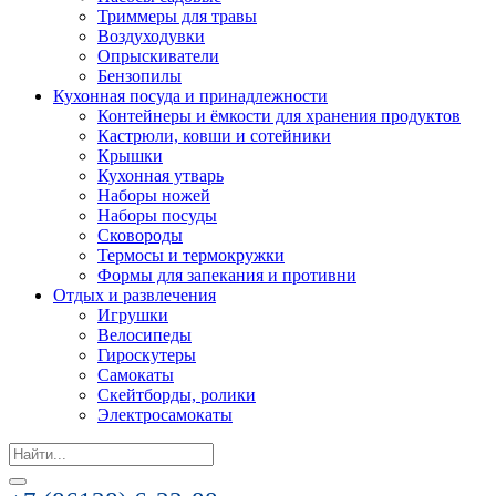
Триммеры для травы
Воздуходувки
Опрыскиватели
Бензопилы
Кухонная посуда и принадлежности
Контейнеры и ёмкости для хранения продуктов
Кастрюли, ковши и сотейники
Крышки
Кухонная утварь
Наборы ножей
Наборы посуды
Сковороды
Термосы и термокружки
Формы для запекания и противни
Отдых и развлечения
Игрушки
Велосипеды
Гироскутеры
Самокаты
Скейтборды, ролики
Электросамокаты
Search
for: