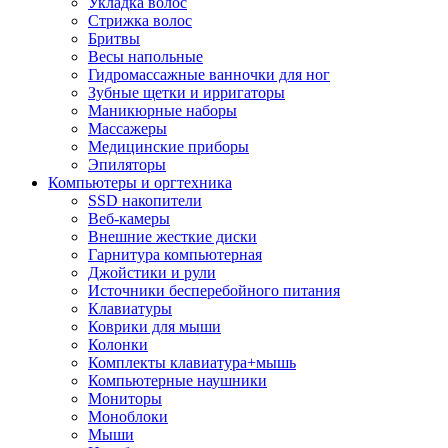
Укладка волос
Стрижка волос
Бритвы
Весы напольные
Гидромассажные ванночки для ног
Зубные щетки и ирригаторы
Маникюрные наборы
Массажеры
Медицинские приборы
Эпиляторы
Компьютеры и оргтехника
SSD накопители
Веб-камеры
Внешние жесткие диски
Гарнитура компьютерная
Джойстики и рули
Источники бесперебойного питания
Клавиатуры
Коврики для мыши
Колонки
Комплекты клавиатура+мышь
Компьютерные наушники
Мониторы
Моноблоки
Мыши