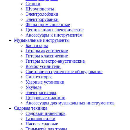
Станки
Шуруповерты
Электролобзики
Электрорубанки
Фены промышленные
Цепные пилы электрические
Аксессуары к инструментам
Музыкальные инструменты
Бас-гитары
Гитары акустические
Гитары классические
Гитары электро-акустические
Комбо-усилители
Световое и сценическое оборудование
Синтезаторы
Ударные установки
Укулеле
Электрогитары
Цифровые пианино
Аксессуары для музыкальных инструментов
Садовая техника
Садовый инвентарь
Газонокосилки
Насосы садовые
Триммеры для травы