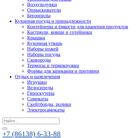
Воздуходувки
Опрыскиватели
Бензопилы
Кухонная посуда и принадлежности
Контейнеры и ёмкости для хранения продуктов
Кастрюли, ковши и сотейники
Крышки
Кухонная утварь
Наборы ножей
Наборы посуды
Сковороды
Термосы и термокружки
Формы для запекания и противни
Отдых и развлечения
Игрушки
Велосипеды
Гироскутеры
Самокаты
Скейтборды, ролики
Электросамокаты
Search
for:
+7 (86138) 6-33-88