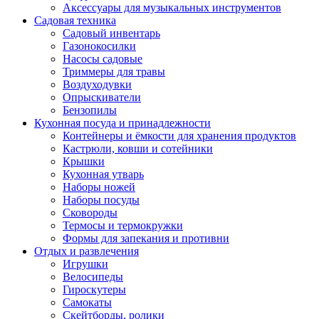
Аксессуары для музыкальных инструментов
Садовая техника
Садовый инвентарь
Газонокосилки
Насосы садовые
Триммеры для травы
Воздуходувки
Опрыскиватели
Бензопилы
Кухонная посуда и принадлежности
Контейнеры и ёмкости для хранения продуктов
Кастрюли, ковши и сотейники
Крышки
Кухонная утварь
Наборы ножей
Наборы посуды
Сковороды
Термосы и термокружки
Формы для запекания и противни
Отдых и развлечения
Игрушки
Велосипеды
Гироскутеры
Самокаты
Скейтборды, ролики