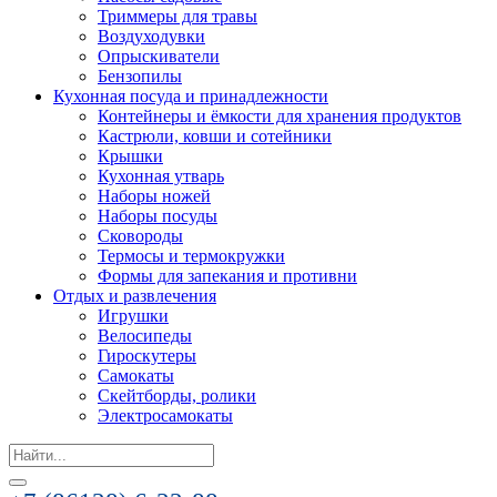
Триммеры для травы
Воздуходувки
Опрыскиватели
Бензопилы
Кухонная посуда и принадлежности
Контейнеры и ёмкости для хранения продуктов
Кастрюли, ковши и сотейники
Крышки
Кухонная утварь
Наборы ножей
Наборы посуды
Сковороды
Термосы и термокружки
Формы для запекания и противни
Отдых и развлечения
Игрушки
Велосипеды
Гироскутеры
Самокаты
Скейтборды, ролики
Электросамокаты
Search
for: