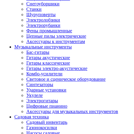
Снегоуборщики
Станки
Шуруповерты
Электролобзики
Электрорубанки
Фены промышленные
Цепные пилы электрические
Аксессуары к инструментам
Музыкальные инструменты
Бас-гитары
Гитары акустические
Гитары классические
Гитары электро-акустические
Комбо-усилители
Световое и сценическое оборудование
Синтезаторы
Ударные установки
Укулеле
Электрогитары
Цифровые пианино
Аксессуары для музыкальных инструментов
Садовая техника
Садовый инвентарь
Газонокосилки
Насосы садовые