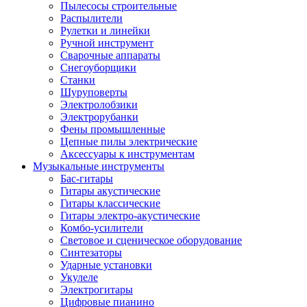
Пылесосы строительные
Распылители
Рулетки и линейки
Ручной инструмент
Сварочные аппараты
Снегоуборщики
Станки
Шуруповерты
Электролобзики
Электрорубанки
Фены промышленные
Цепные пилы электрические
Аксессуары к инструментам
Музыкальные инструменты
Бас-гитары
Гитары акустические
Гитары классические
Гитары электро-акустические
Комбо-усилители
Световое и сценическое оборудование
Синтезаторы
Ударные установки
Укулеле
Электрогитары
Цифровые пианино