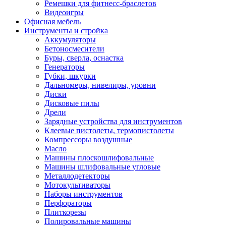
Ремешки для фитнесс-браслетов
Видеоигры
Офисная мебель
Инструменты и стройка
Аккумуляторы
Бетоносмесители
Буры, сверла, оснастка
Генераторы
Губки, шкурки
Дальномеры, нивелиры, уровни
Диски
Дисковые пилы
Дрели
Зарядные устройства для инструментов
Клеевые пистолеты, термопистолеты
Компрессоры воздушные
Масло
Машины плоскошлифовальные
Машины шлифовальные угловые
Металлодетекторы
Мотокультиваторы
Наборы инструментов
Перфораторы
Плиткорезы
Полировальные машины