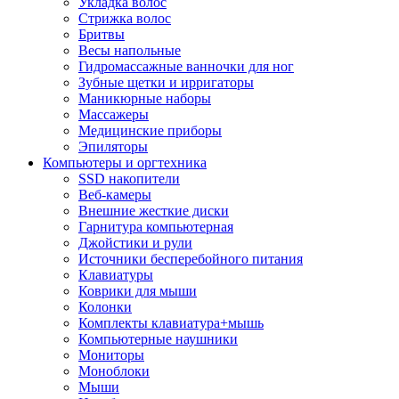
Укладка волос
Стрижка волос
Бритвы
Весы напольные
Гидромассажные ванночки для ног
Зубные щетки и ирригаторы
Маникюрные наборы
Массажеры
Медицинские приборы
Эпиляторы
Компьютеры и оргтехника
SSD накопители
Веб-камеры
Внешние жесткие диски
Гарнитура компьютерная
Джойстики и рули
Источники бесперебойного питания
Клавиатуры
Коврики для мыши
Колонки
Комплекты клавиатура+мышь
Компьютерные наушники
Мониторы
Моноблоки
Мыши