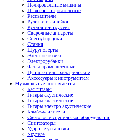
Полировальные машины
Пылесосы строительные
Распылители
Рулетки и линейки
Ручной инструмент
Сварочные аппараты
Снегоуборщики
Станки
Шуруповерты
Электролобзики
Электрорубанки
Фены промышленные
Цепные пилы электрические
Аксессуары к инструментам
Музыкальные инструменты
Бас-гитары
Гитары акустические
Гитары классические
Гитары электро-акустические
Комбо-усилители
Световое и сценическое оборудование
Синтезаторы
Ударные установки
Укулеле
Электрогитары