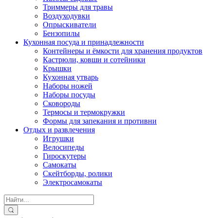
Триммеры для травы
Воздуходувки
Опрыскиватели
Бензопилы
Кухонная посуда и принадлежности
Контейнеры и ёмкости для хранения продуктов
Кастрюли, ковши и сотейники
Крышки
Кухонная утварь
Наборы ножей
Наборы посуды
Сковороды
Термосы и термокружки
Формы для запекания и противни
Отдых и развлечения
Игрушки
Велосипеды
Гироскутеры
Самокаты
Скейтборды, ролики
Электросамокаты
Search
for: