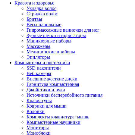
Красота и здоровье
Укладка волос
Стрижка волос
Бритвы
Весы напольные
Гидромассажные ванночки для ног
Зубные щетки и ирригаторы
Маникюрные наборы
Массажеры
Медицинские приборы
Эпиляторы
Компьютеры и оргтехника
SSD накопители
Веб-камеры
Внешние жесткие диски
Гарнитура компьютерная
Джойстики и рули
Источники бесперебойного питания
Клавиатуры
Коврики для мыши
Колонки
Комплекты клавиатура+мышь
Компьютерные наушники
Мониторы
Моноблоки