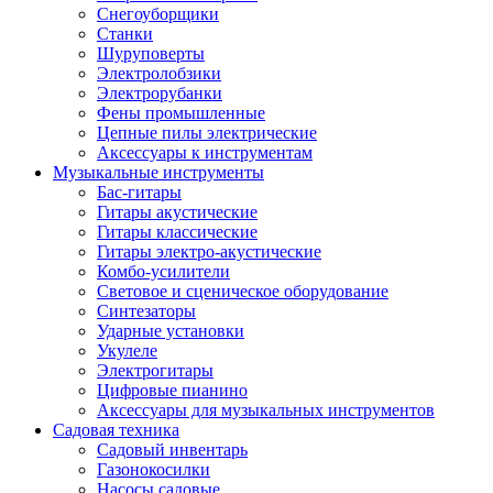
Снегоуборщики
Станки
Шуруповерты
Электролобзики
Электрорубанки
Фены промышленные
Цепные пилы электрические
Аксессуары к инструментам
Музыкальные инструменты
Бас-гитары
Гитары акустические
Гитары классические
Гитары электро-акустические
Комбо-усилители
Световое и сценическое оборудование
Синтезаторы
Ударные установки
Укулеле
Электрогитары
Цифровые пианино
Аксессуары для музыкальных инструментов
Садовая техника
Садовый инвентарь
Газонокосилки
Насосы садовые