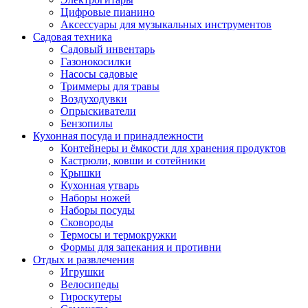
Цифровые пианино
Аксессуары для музыкальных инструментов
Садовая техника
Садовый инвентарь
Газонокосилки
Насосы садовые
Триммеры для травы
Воздуходувки
Опрыскиватели
Бензопилы
Кухонная посуда и принадлежности
Контейнеры и ёмкости для хранения продуктов
Кастрюли, ковши и сотейники
Крышки
Кухонная утварь
Наборы ножей
Наборы посуды
Сковороды
Термосы и термокружки
Формы для запекания и противни
Отдых и развлечения
Игрушки
Велосипеды
Гироскутеры