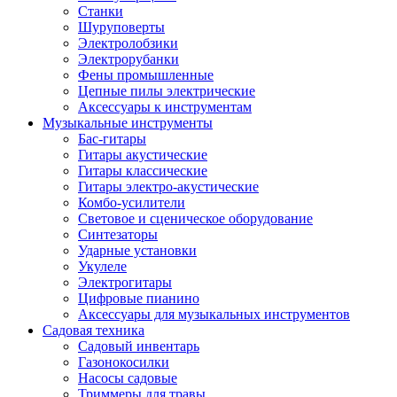
Станки
Шуруповерты
Электролобзики
Электрорубанки
Фены промышленные
Цепные пилы электрические
Аксессуары к инструментам
Музыкальные инструменты
Бас-гитары
Гитары акустические
Гитары классические
Гитары электро-акустические
Комбо-усилители
Световое и сценическое оборудование
Синтезаторы
Ударные установки
Укулеле
Электрогитары
Цифровые пианино
Аксессуары для музыкальных инструментов
Садовая техника
Садовый инвентарь
Газонокосилки
Насосы садовые
Триммеры для травы