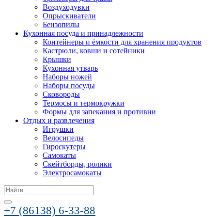
Воздуходувки
Опрыскиватели
Бензопилы
Кухонная посуда и принадлежности
Контейнеры и ёмкости для хранения продуктов
Кастрюли, ковши и сотейники
Крышки
Кухонная утварь
Наборы ножей
Наборы посуды
Сковороды
Термосы и термокружки
Формы для запекания и противни
Отдых и развлечения
Игрушки
Велосипеды
Гироскутеры
Самокаты
Скейтборды, ролики
Электросамокаты
Search
for:
+7 (86138) 6-33-88