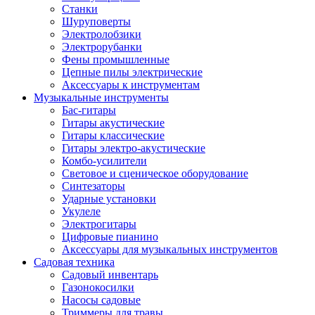
Станки
Шуруповерты
Электролобзики
Электрорубанки
Фены промышленные
Цепные пилы электрические
Аксессуары к инструментам
Музыкальные инструменты
Бас-гитары
Гитары акустические
Гитары классические
Гитары электро-акустические
Комбо-усилители
Световое и сценическое оборудование
Синтезаторы
Ударные установки
Укулеле
Электрогитары
Цифровые пианино
Аксессуары для музыкальных инструментов
Садовая техника
Садовый инвентарь
Газонокосилки
Насосы садовые
Триммеры для травы