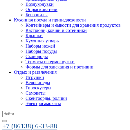
Воздуходувки
Опрыскиватели
Бензопилы
Кухонная посуда и принадлежности
Контейнеры и ёмкости для хранения продуктов
Кастрюли, ковши и сотейники
Крышки
Кухонная утварь
Наборы ножей
Наборы посуды
Сковороды
Термосы и термокружки
Формы для запекания и противни
Отдых и развлечения
Игрушки
Велосипеды
Гироскутеры
Самокаты
Скейтборды, ролики
Электросамокаты
Search
for:
+7 (86138) 6-33-88