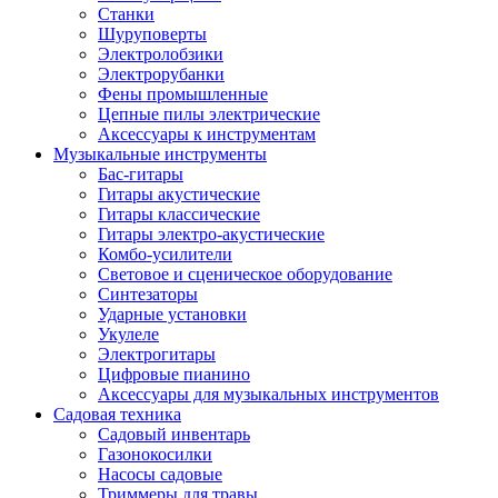
Станки
Шуруповерты
Электролобзики
Электрорубанки
Фены промышленные
Цепные пилы электрические
Аксессуары к инструментам
Музыкальные инструменты
Бас-гитары
Гитары акустические
Гитары классические
Гитары электро-акустические
Комбо-усилители
Световое и сценическое оборудование
Синтезаторы
Ударные установки
Укулеле
Электрогитары
Цифровые пианино
Аксессуары для музыкальных инструментов
Садовая техника
Садовый инвентарь
Газонокосилки
Насосы садовые
Триммеры для травы