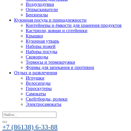
Воздуходувки
Опрыскиватели
Бензопилы
Кухонная посуда и принадлежности
Контейнеры и ёмкости для хранения продуктов
Кастрюли, ковши и сотейники
Крышки
Кухонная утварь
Наборы ножей
Наборы посуды
Сковороды
Термосы и термокружки
Формы для запекания и противни
Отдых и развлечения
Игрушки
Велосипеды
Гироскутеры
Самокаты
Скейтборды, ролики
Электросамокаты
Search
for:
+7 (86138) 6-33-88